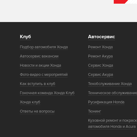
Клуб
Автосервис
Подбор автомобиля Хонда
Ремонт Хонда
Автосервис вакансии
Ремонт Акура
Новости и акции Хонда
Сервис Хонда
Фото-видео с мероприятий
Сервис Акура
Как вступить в клуб
Техобслуживание Хонда
Гоночная команда Хонда Клуб
Техническое обслуживани
Хонда клуб
Русификация Honda
Ответы на вопросы
Тюнинг
Кузовной ремонт и покрас
автомобиля Honda и Acura