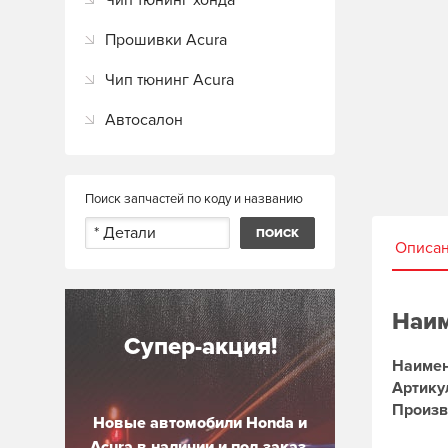
Чип тюнинг хонда
Прошивки Acura
Чип тюнинг Acura
Автосалон
Поиск запчастей по коду и названию
Описа
Наим
Супер-акция!
Наимен
Артику
Произв
Новые автомобили Honda и
Acura в наличии и под заказ.