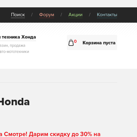
Поиск
Форум
Акции
Контакты
и техника Хонда
0
Корзина пуста
азин, продажа
авто-мототехники
 Honda
а Смотре! Дарим скидку до 30% на