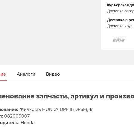
Куръерская до
Доставка сегод
Доставка в р
Доставка круп
ние
Аналоги
Видео
енование запчасти, артикул и произв
ование:
Жидкость HONDA DPF II (DPSF), 1л
л:
082009007
одитель:
Honda