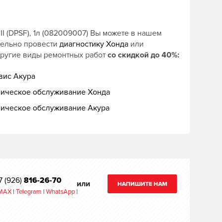
 (DPSF), 1л (082009007) Вы можете в нашем
тельно провести
диагностику Хонда
или
другие виды ремонтных работ
со скидкой до 40%:
вис Акура
ническое обслуживание Хонда
ническое обслуживание Акура
7 (926)
816-26-70
НАПИШИТЕ НАМ
ИЛИ
MAX
|
Telegram
|
WhatsApp
|