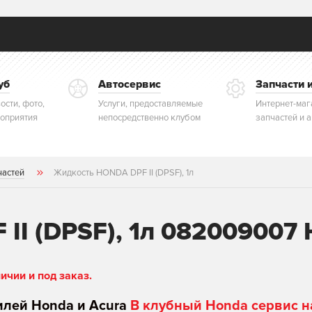
уб
Автосервис
Запчасти 
ости, фото,
Услуги, предоставляемые
Интернет-маг
оприятия
непосредственно клубом
запчастей и 
частей
Жидкость HONDA DPF II (DPSF), 1л
II (DPSF), 1л 082009007
чии и под заказ.
илей Honda и Acura
В клубный Honda сервис н