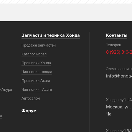
Запчасти и техника Хонда
Контакты
Телефон
Продажа запчастей
8 (926) 816-
Каталог масел
Прошивки Хонда
Электронная п
Чип тюнинг хонда
info@honda-
Прошивки Acura
е Акура
Чип тюнинг Acura
Автосалон
Хонда клуб 
Москва, ул.
Форум
11а
ка
Хонда клуб 