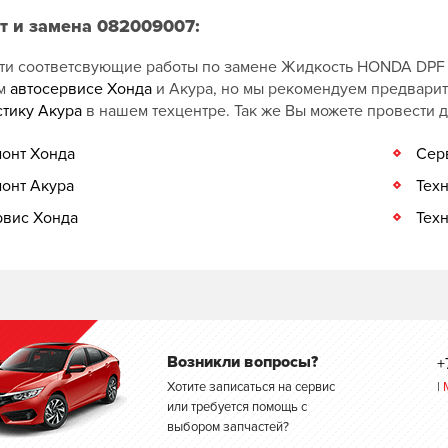
т и замена 082009007:
ти соответсвующие работы по замене Жидкость HONDA DPF II
ом
автосервисе Хонда
и Акура, но мы рекомендуем предвари
стику Акура
в нашем техцентре. Так же Вы можете провести 
онт Хонда
Сер
онт Акура
Тех
вис Хонда
Тех
Возникли вопросы?
+
Хотите записаться на сервис
|
или требуется помощь с
выбором запчастей?