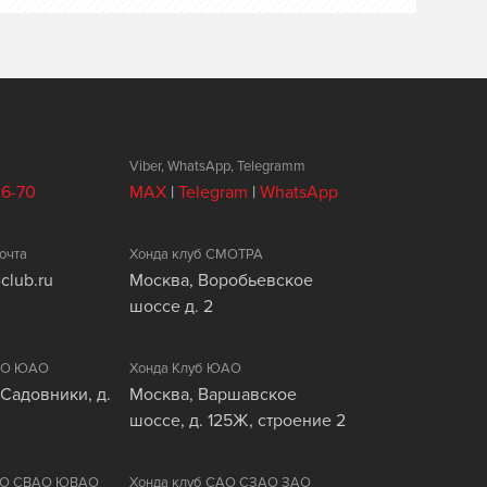
Viber, WhatsApp, Telegramm
26-70
MAX
|
Telegram
|
WhatsApp
очта
Хонда клуб СМОТРА
club.ru
Москва, Воробьевское
шоссе д. 2
ЦАО ЮАО
Хонда Клуб ЮАО
 Садовники, д.
Москва, Варшавское
шоссе, д. 125Ж, строение 2
ВАО СВАО ЮВАО
Хонда клуб САО СЗАО ЗАО