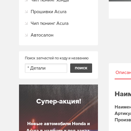
Чип тюнинг хонда
Прошивки Acura
Чип тюнинг Acura
Автосалон
Поиск запчастей по коду и названию
Описа
Наим
Супер-акция!
Наимен
Артику
Произв
Новые автомобили Honda и
Acura в наличии и под заказ.