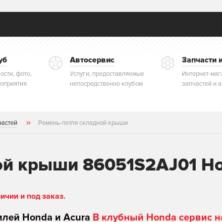
уб
Автосервис
Запчасти 
ости, фото,
Услуги, предоставляемые
Интернет-маг
оприятия
непосредственно клубом
запчастей и 
частей
Ремень-петля складной крыши
ой крыши 86051S2AJ01 H
чии и под заказ.
илей Honda и Acura
В клубный Honda сервис н