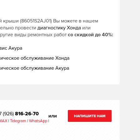
й крыши (86051S2AJ01) Вы можете в нашем
тельно провести
диагностику Хонда
или
другие виды ремонтных работ
со скидкой до 40%:
вис Акура
ническое обслуживание Хонда
ническое обслуживание Акура
7 (926)
816-26-70
НАПИШИТЕ НАМ
ИЛИ
MAX
|
Telegram
|
WhatsApp
|