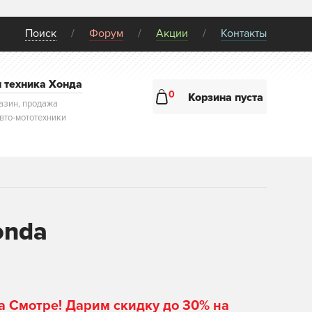
Поиск
Форум
Акции
Контакты
и техника Хонда
0
Корзина пуста
азин, продажа
авто-мототехники
onda
а Смотре! Дарим скидку до 30% на