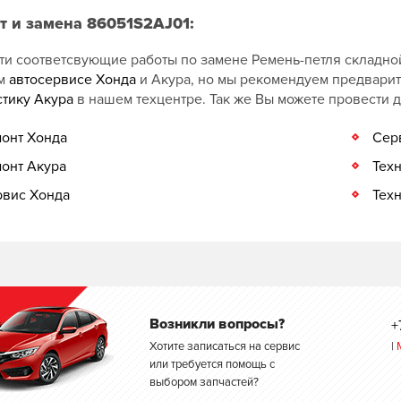
т и замена 86051S2AJ01:
ти соответсвующие работы по замене Ремень-петля складно
ом
автосервисе Хонда
и Акура, но мы рекомендуем предвари
стику Акура
в нашем техцентре. Так же Вы можете провести 
онт Хонда
Сер
онт Акура
Тех
вис Хонда
Тех
Возникли вопросы?
+
Хотите записаться на сервис
|
или требуется помощь с
выбором запчастей?