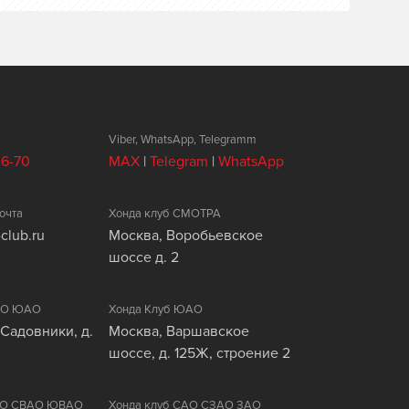
Viber, WhatsApp, Telegramm
26-70
MAX
|
Telegram
|
WhatsApp
очта
Хонда клуб СМОТРА
club.ru
Москва, Воробьевское
шоссе д. 2
ЦАО ЮАО
Хонда Клуб ЮАО
 Садовники, д.
Москва, Варшавское
шоссе, д. 125Ж, строение 2
ВАО СВАО ЮВАО
Хонда клуб САО СЗАО ЗАО