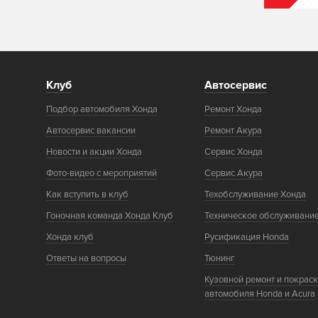
Клуб
Автосервис
Подбор автомобиля Хонда
Ремонт Хонда
Автосервис вакансии
Ремонт Акура
Новости и акции Хонда
Сервис Хонда
Фото-видео с мероприятий
Сервис Акура
Как вступить в клуб
Техобслуживание Хонда
Гоночная команда Хонда Клуб
Техническое обслуживани
Хонда клуб
Русификация Honda
Ответы на вопросы
Тюнинг
Кузовной ремонт и покрас
автомобиля Honda и Acura