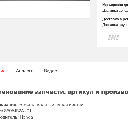
Куръерская до
Доставка сегод
Доставка в р
Доставка круп
ние
Аналоги
Видео
енование запчасти, артикул и произв
ование:
Ремень-петля складной крыши
л:
86051S2AJ01
одитель:
Honda