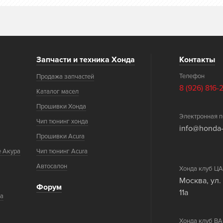
Запчасти и техника Хонда
Контакты
Телефон
Продажа запчастей
8 (926) 816-
Каталог масел
Прошивки Хонда
Электронная п
Чип тюнинг хонда
info@honda-
Прошивки Acura
е Акура
Чип тюнинг Acura
Автосалон
Хонда клуб 
Москва, ул.
Форум
11а
ка
Хонда клуб 