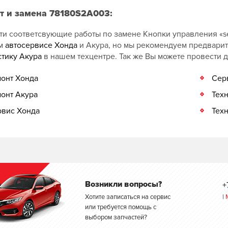
т и замена 78180S2A003:
и соответсвующие работы по замене Кнопки управления «sel
ом
автосервисе Хонда
и Акура, но мы рекомендуем предвари
стику Акура
в нашем техцентре. Так же Вы можете провести 
онт Хонда
Сер
онт Акура
Тех
вис Хонда
Тех
Возникли вопросы?
+
Хотите записаться на сервис
|
или требуется помощь с
выбором запчастей?