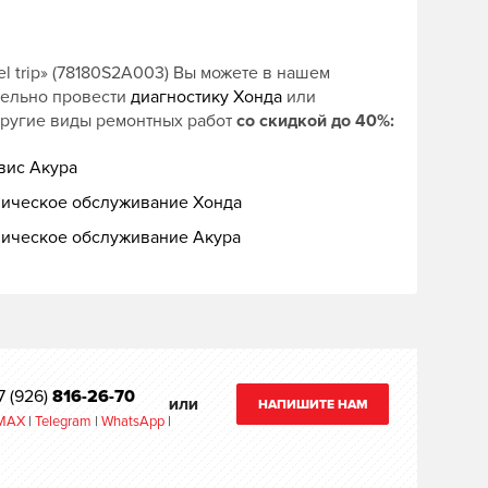
 trip» (78180S2A003) Вы можете в нашем
тельно провести
диагностику Хонда
или
другие виды ремонтных работ
со скидкой до 40%:
вис Акура
ническое обслуживание Хонда
ническое обслуживание Акура
7 (926)
816-26-70
НАПИШИТЕ НАМ
ИЛИ
MAX
|
Telegram
|
WhatsApp
|