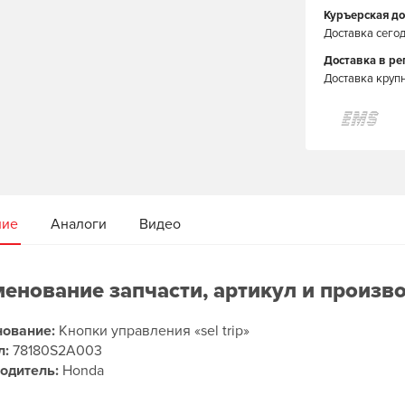
Куръерская до
Доставка сегод
Доставка в р
Доставка круп
ние
Аналоги
Видео
енование запчасти, артикул и произв
ование:
Кнопки управления «sel trip»
л:
78180S2A003
одитель:
Honda