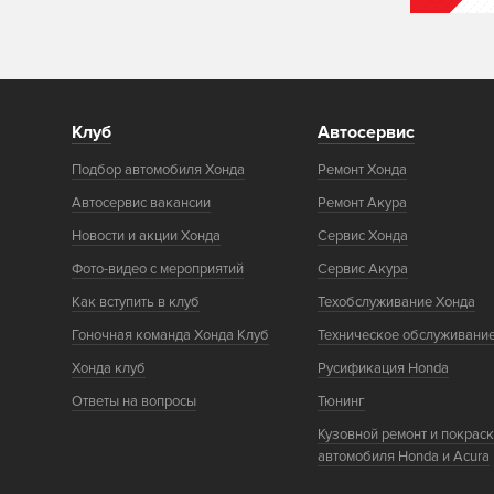
Клуб
Автосервис
Подбор автомобиля Хонда
Ремонт Хонда
Автосервис вакансии
Ремонт Акура
Новости и акции Хонда
Сервис Хонда
Фото-видео с мероприятий
Сервис Акура
Как вступить в клуб
Техобслуживание Хонда
Гоночная команда Хонда Клуб
Техническое обслуживани
Хонда клуб
Русификация Honda
Ответы на вопросы
Тюнинг
Кузовной ремонт и покрас
автомобиля Honda и Acura