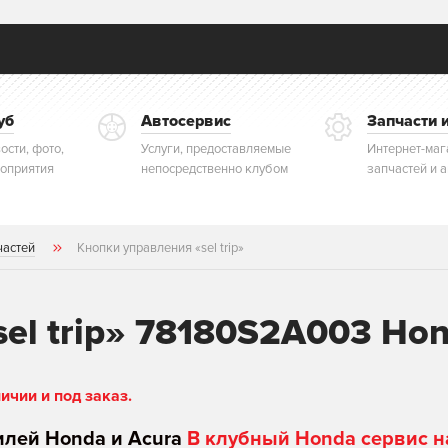
уб
Автосервис
Запчасти 
ости, фото,
Услуги, предоставляемые
Интернет-маг
оприятия
непосредственно клубом
запчастей и 
частей
Кнопки управления «sel trip»
el trip» 78180S2A003 Ho
чии и под заказ.
илей Honda и Acura
В клубный Honda сервис н