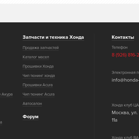
Запчасти и техника Хонда
Контакты
Телефон
Продажа запчастей
8 (926) 816-
Каталог масел
Прошивки Хонда
Электронная п
Чип тюнинг хонда
info@honda-
Прошивки Acura
е Акура
Чип тюнинг Acura
Автосалон
Хонда клуб 
Москва, ул.
Форум
11а
ка
Хонда клуб 