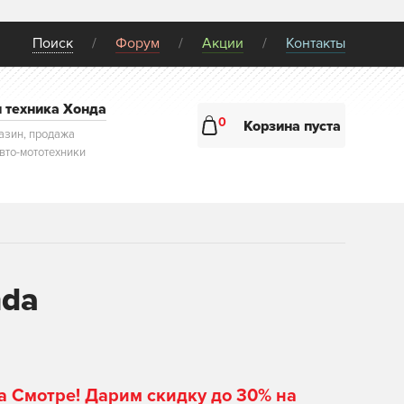
Поиск
Форум
Акции
Контакты
и техника Хонда
0
Корзина пуста
азин, продажа
авто-мототехники
nda
а Смотре! Дарим скидку до 30% на