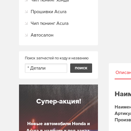
Чип тюнинг хонда
Прошивки Acura
Чип тюнинг Acura
Автосалон
Поиск запчастей по коду и названию
Описа
Наим
Супер-акция!
Наимен
Артику
Произв
Новые автомобили Honda и
Acura в наличии и под заказ.