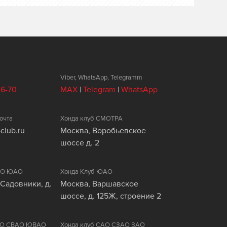
Viber, WhatsApp, Telegramm
26-70
MAX
|
Telegram
|
WhatsApp
очта
Хонда клуб СМОТРА
club.ru
Москва, Воробьевское
шоссе д. 2
ЦАО ЮАО
Хонда Клуб ЮАО
 Садовники, д.
Москва, Варшавское
шоссе, д. 125Ж, строение 2
ВАО СВАО ЮВАО
Хонда клуб САО СЗАО ЗАО