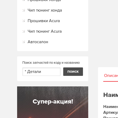
Чип тюнинг хонда
Прошивки Acura
Чип тюнинг Acura
Автосалон
Поиск запчастей по коду и названию
Описа
Наим
Супер-акция!
Наимен
Артику