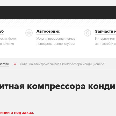
уб
Автосервис
Запчасти 
ости, фото,
Услуги, предоставляемые
Интернет-маг
оприятия
непосредственно клубом
запчастей и 
частей
Катушка электромагнитная компрессора кондиционера
итная компрессора конд
чии и под заказ.