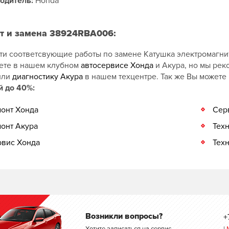
одитель:
Honda
т и замена 38924RBA006:
ти соответсвующие работы по замене Катушка электромагн
ете в нашем клубном
автосервисе Хонда
и Акура, но мы ре
или
диагностику Акура
в нашем техцентре. Так же Вы можете
й до 40%:
онт Хонда
Сер
онт Акура
Тех
вис Хонда
Тех
Возникли вопросы?
+