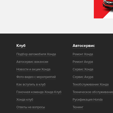
Клуб
Автосервис
Подбор автомобиля Хонда
Ремонт Хонда
Автосервис вакансии
Ремонт Акура
Новости и акции Хонда
Сервис Хонда
Фото-видео с мероприятий
Сервис Акура
Как вступить в клуб
Техобслуживание Хонда
Гоночная команда Хонда Клуб
Техническое обслуживани
Хонда клуб
Русификация Honda
Ответы на вопросы
Тюнинг