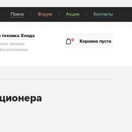
Поиск
Форум
Акции
Контакты
и техника Хонда
0
Корзина пуста
азин, продажа
авто-мототехники
иционера