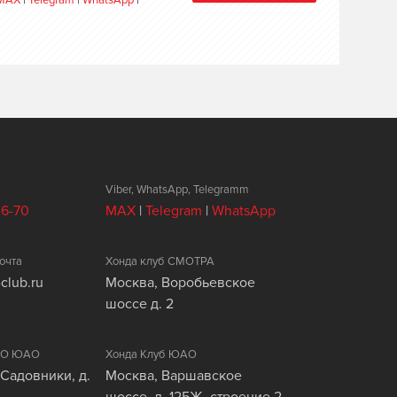
MAX
|
Telegram
|
WhatsApp
|
Viber, WhatsApp, Telegramm
26-70
MAX
|
Telegram
|
WhatsApp
очта
Хонда клуб СМОТРА
club.ru
Москва, Воробьевское
шоссе д. 2
ЦАО ЮАО
Хонда Клуб ЮАО
 Садовники, д.
Москва, Варшавское