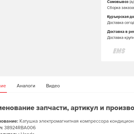
Самовывоз
(а
Сборка заказа 
Куръерская до
Доставка сегод
Доставка в р
Доставка круп
ние
Аналоги
Видео
енование запчасти, артикул и произв
ование:
Катушка электромагнитная компрессора кондицион
л:
38924RBA006