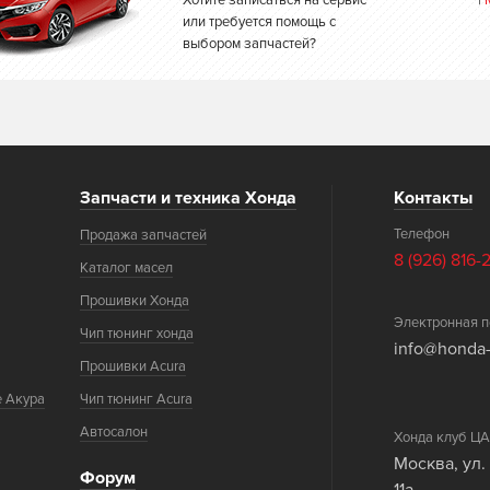
Хотите записаться на сервис
|
или требуется помощь с
выбором запчастей?
Запчасти и техника Хонда
Контакты
Телефон
Продажа запчастей
8 (926) 816-
Каталог масел
Прошивки Хонда
Электронная п
Чип тюнинг хонда
info@honda-
Прошивки Acura
е Акура
Чип тюнинг Acura
Автосалон
Хонда клуб 
Москва, ул.
Форум