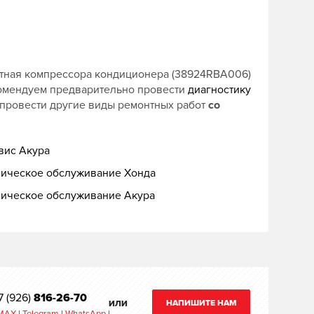
итная компрессора кондиционера (38924RBA006)
комендуем предварительно провести
диагностику
 провести другие виды ремонтных работ
со
вис Акура
ническое обслуживание Хонда
ническое обслуживание Акура
7 (926)
816-26-70
НАПИШИТЕ НАМ
ИЛИ