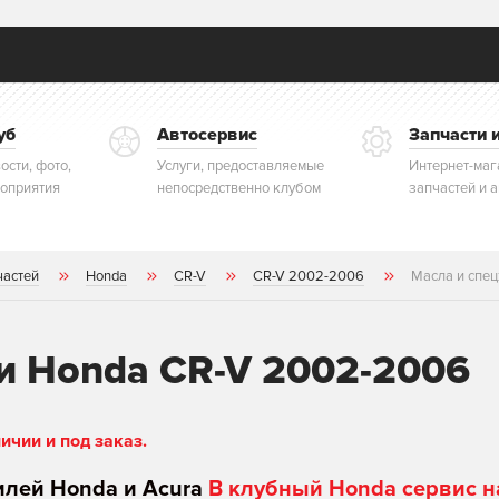
уб
Автосервис
Запчасти 
ости, фото,
Услуги, предоставляемые
Интернет-маг
оприятия
непосредственно клубом
запчастей и 
частей
Honda
CR-V
CR-V 2002-2006
Масла и спе
и Honda CR-V 2002-2006
чии и под заказ.
илей Honda и Acura
В клубный Honda сервис н