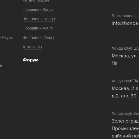
Каталог масел
Прошивки Хонда
Электронная п
Чип тюнинг хонда
info@honda-
Прошивки Acura
е Акура
Чип тюнинг Acura
Автосалон
Хонда клуб 
Москва, ул.
Форум
11а
ка
Хонда клуб 
Москва, 2-я
д.2, стр. 30
Хонда клуб Зе
Зеленоград
Промышленн
рабочий по