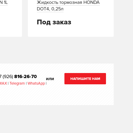
N 1L
Жидкость тормозная HONDA
DOT4, 0,25л
Под заказ
7 (926)
816-26-70
НАПИШИТЕ НАМ
ИЛИ
MAX
|
Telegram
|
WhatsApp
|