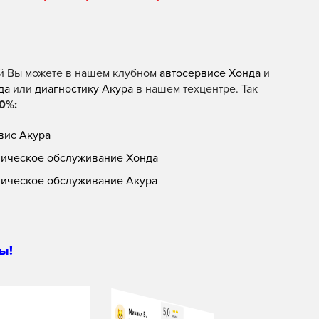
й Вы можете в нашем клубном
автосервисе Хонда
и
да
или
диагностику Акура
в нашем техцентре. Так
0%:
вис Акура
ническое обслуживание Хонда
ническое обслуживание Акура
ы!