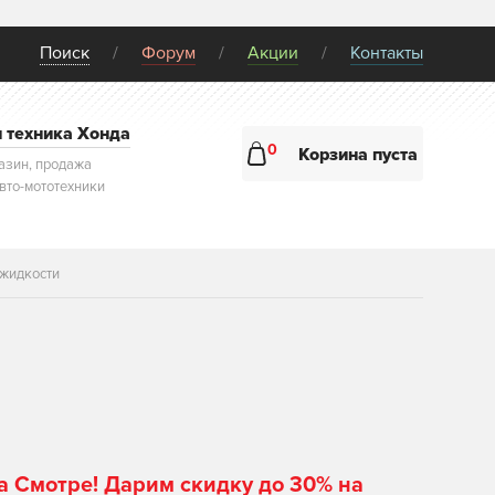
Поиск
Форум
Акции
Контакты
и техника Хонда
0
Корзина пуста
азин, продажа
авто-мототехники
цжидкости
а Смотре! Дарим скидку до 30% на