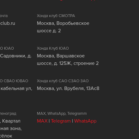
очта
Хонда клуб СМОТРА
club.ru
Москва, Воробьевское
шоссе д. 2
ЦАО ЮАО
Хонда Клуб ЮАО
 Садовники, д.
Москва, Варшавское
шоссе, д. 125Ж, строение 2
ВАО СВАО ЮВАО
Хонда клуб САО СЗАО ЗАО
 кабельная ул,
Москва, ул. Врубеля, 13Ас8
леноград
MAX, WhatsApp, Telegramm
, Квартал
MAX
|
Telegram
|
WhatsApp
ая зона,
сёлок