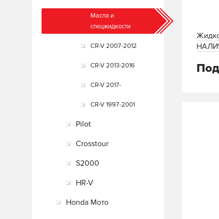
Масла и
спецжидкости
Жидко
НАЛИ
CR-V 2007-2012
АНАЛО
Под
CR-V 2013-2016
CR-V 2017-
CR-V 1997-2001
Pilot
Crosstour
S2000
HR-V
Honda Мото