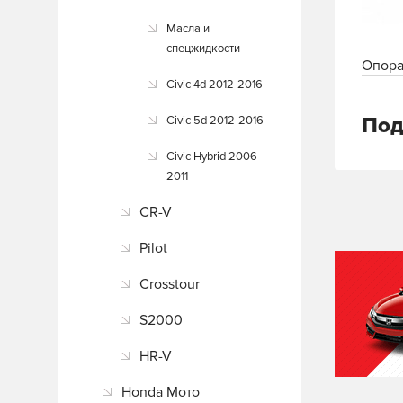
Масла и
спецжидкости
Опора
Civic 4d 2012-2016
Под
Civic 5d 2012-2016
Civic Hybrid 2006-
2011
CR-V
Pilot
Crosstour
S2000
HR-V
Honda Мото