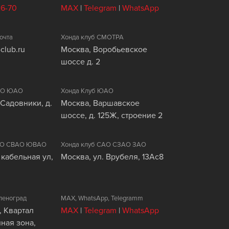
26-70
MAX
|
Telegram
|
WhatsApp
очта
Хонда клуб СМОТРА
club.ru
Москва, Воробьевское
шоссе д. 2
ЦАО ЮАО
Хонда Клуб ЮАО
 Садовники, д.
Москва, Варшавское
шоссе, д. 125Ж, строение 2
ВАО СВАО ЮВАО
Хонда клуб САО СЗАО ЗАО
 кабельная ул,
Москва, ул. Врубеля, 13Ас8
леноград
MAX, WhatsApp, Telegramm
, Квартал
MAX
|
Telegram
|
WhatsApp
ая зона,