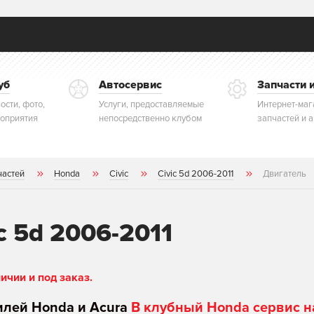
уб
Автосервис
Запчасти 
ости, фото,
Услуги, предоставляемые
Интернет-маг
оприятия
непосредственно клубом
запчастей и 
частей
Honda
Civic
Civic 5d 2006-2011
Двигатель
c 5d 2006-2011
чии и под заказ.
илей Honda и Acura
В клубный Honda сервис н