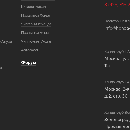
8 (926) 816-
Каталог масел
Прошивки Хонда
Электронная п
Чип тюнинг хонда
info@honda-
Прошивки Acura
е Акура
Чип тюнинг Acura
Автосалон
Хонда клуб 
Москва, ул.
Форум
11а
ка
Хонда клуб 
Москва, 2-я
д.2, стр. 30
Хонда клуб Зе
Зеленоград
Промышленн