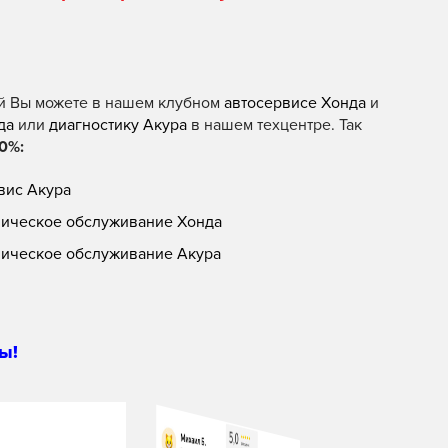
й Вы можете в нашем клубном
автосервисе Хонда
и
да
или
диагностику Акура
в нашем техцентре. Так
0%:
вис Акура
ническое обслуживание Хонда
ническое обслуживание Акура
ы!