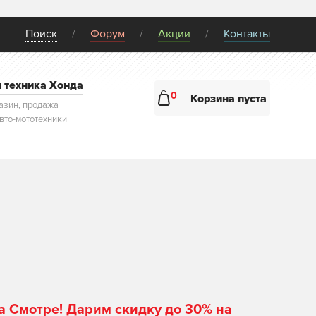
Поиск
Форум
Акции
Контакты
и техника Хонда
0
Корзина пуста
азин, продажа
авто-мототехники
а Смотре! Дарим скидку до 30% на