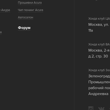
Прошивки Acura
е Акура
Чип тюнинг Acura
Автосалон
Хонда клуб 
Москва, ул.
Форум
11а
ка
Хонда клуб 
Москва, 2-я
д.2, стр. 30
Хонда клуб Зе
Зеленоград
Промышленн
рабочий по
Андреевка