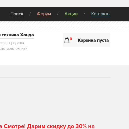
Поиск
Форум
Акции
Контакты
и техника Хонда
0
Корзина пуста
азин, продажа
авто-мототехники
а Смотре! Дарим скидку до 30% на