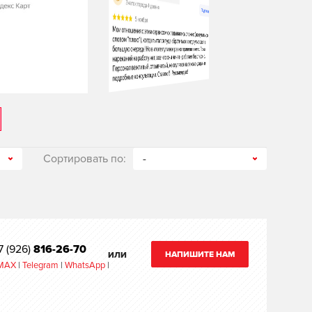
Сортировать по:
-
7 (926)
816-26-70
НАПИШИТЕ НАМ
ИЛИ
MAX
|
Telegram
|
WhatsApp
|