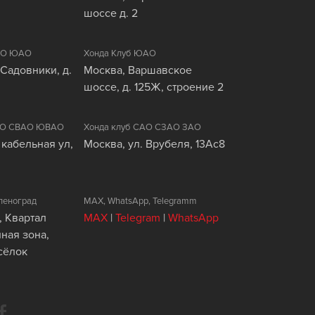
шоссе д. 2
ЦАО ЮАО
Хонда Клуб ЮАО
 Садовники, д.
Москва, Варшавское
шоссе, д. 125Ж, строение 2
ВАО СВАО ЮВАО
Хонда клуб САО СЗАО ЗАО
 кабельная ул,
Москва, ул. Врубеля, 13Ас8
леноград
MAX, WhatsApp, Telegramm
, Квартал
MAX
|
Telegram
|
WhatsApp
ая зона,
сёлок