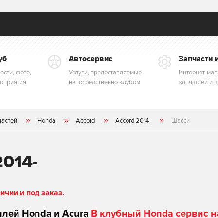
уб
Автосервис
Запчасти 
ости, фото,
Услуги, предоставляемые
Интернет-маг
оприятия
непосредственно клубом
запчастей и 
частей
Honda
Accord
Accord 2014-
Шасси
2014-
чии и под заказ.
илей Honda и Acura
В клубный Honda сервис н