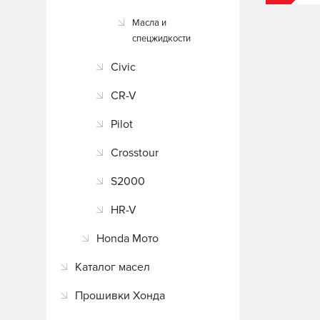
Масла и
спецжидкости
Civic
CR-V
Pilot
Crosstour
S2000
HR-V
Honda Мото
Каталог масел
Прошивки Хонда