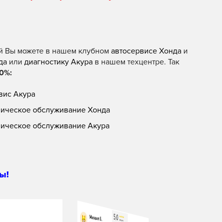
й Вы можете в нашем клубном
автосервисе Хонда
и
да
или
диагностику Акура
в нашем техцентре. Так
0%:
вис Акура
ническое обслуживание Хонда
ническое обслуживание Акура
ы!