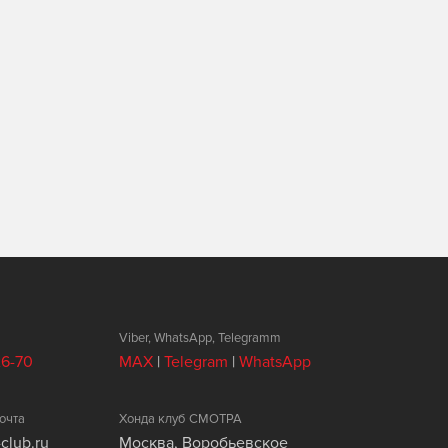
Viber, WhatsApp, Telegramm
26-70
MAX
|
Telegram
|
WhatsApp
очта
Хонда клуб СМОТРА
club.ru
Москва, Воробьевское