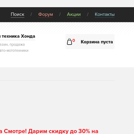
Поиск
Форум
Акции
Контакты
и техника Хонда
0
Корзина пуста
азин, продажа
авто-мототехники
а Смотре! Дарим скидку до 30% на