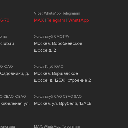
Viber, WhatsApp, Telegramm
26-70
MAX
|
Telegram
|
WhatsApp
очта
Хонда клуб СМОТРА
club.ru
Москва, Воробьевское
шоссе д. 2
ЦАО ЮАО
Хонда Клуб ЮАО
 Садовники, д.
Москва, Варшавское
шоссе, д. 125Ж, строение 2
ВАО СВАО ЮВАО
Хонда клуб САО СЗАО ЗАО
 кабельная ул,
Москва, ул. Врубеля, 13Ас8
леноград
MAX, WhatsApp, Telegramm