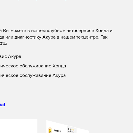
й Вы можете в нашем клубном
автосервисе Хонда
и
да
или
диагностику Акура
в нашем техцентре. Так
0%:
вис Акура
ническое обслуживание Хонда
ническое обслуживание Акура
ы!