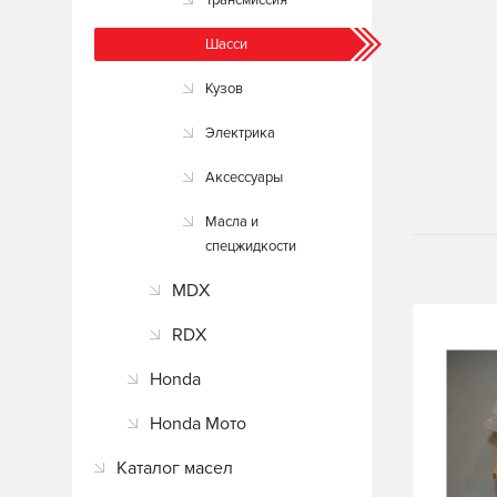
Трансмиссия
Шасси
Кузов
Электрика
Аксессуары
Масла и
спецжидкости
MDX
RDX
Honda
Honda Мото
Каталог масел