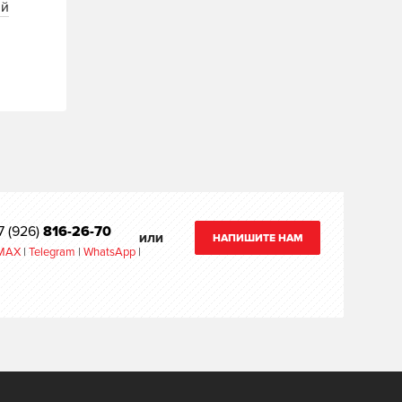
ий
7 (926)
816-26-70
НАПИШИТЕ НАМ
ИЛИ
MAX
|
Telegram
|
WhatsApp
|