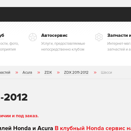
уб
Автосервис
Запчасти 
ости, фото,
Услуги, предоставляемые
Интернет-маг
оприятия
непосредственно клубом
запчастей и 
частей
Acura
ZDX
ZDX 2011-2012
Шасси
-2012
чии и под заказ.
илей Honda и Acura
В клубный Honda сервис н