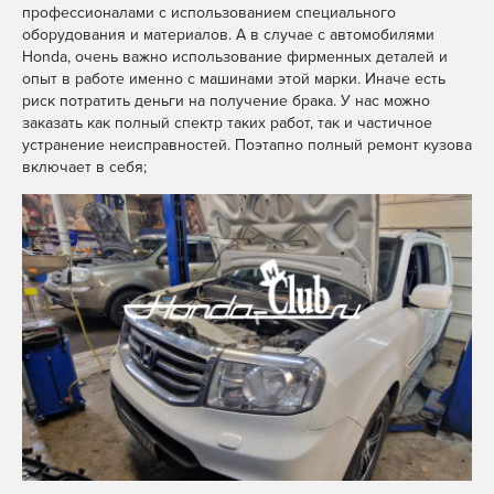
Ремонт и
профессионалами с использованием специального
замена
Замена термостата
MAX
Telegram
WhatsApp
оборудования и материалов. А в случае с автомобилями
MAX
Telegram
WhatsApp
крышки
Honda, очень важно использование фирменных деталей и
багажника
опыт в работе именно с машинами этой марки. Иначе есть
риск потратить деньги на получение брака. У нас можно
Ремонт и
заказать как полный спектр таких работ, так и частичное
замена
MAX
Telegram
WhatsApp
устранение неисправностей. Поэтапно полный ремонт кузова
крыши
включает в себя;