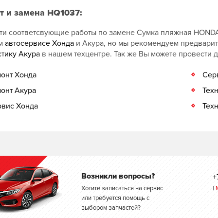
т и замена HQ1037:
ти соответсвующие работы по замене Сумка пляжная HONDA 
ом
автосервисе Хонда
и Акура, но мы рекомендуем предвари
стику Акура
в нашем техцентре. Так же Вы можете провести 
онт Хонда
Сер
онт Акура
Тех
вис Хонда
Тех
Возникли вопросы?
+
Хотите записаться на сервис
|
или требуется помощь с
выбором запчастей?