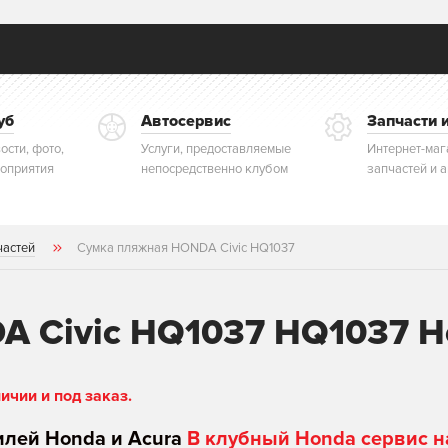
уб
Автосервис
Запчасти 
ости, фото,
Услуги, предоставляемые
Интернет-маг
оприятия
непосредственно клубом
запчастей и 
частей
Сумка пляжная HONDA Civic HQ1037
A Civic HQ1037 HQ1037 H
чии и под заказ.
илей Honda и Acura
В клубный Honda сервис н