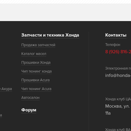
Запчасти и техника Хонда
Контакты
Телефон
Продажа запчастей
8 (926) 816-
Каталог масел
Прошивки Хонда
Электронная п
Чип тюнинг хонда
info@honda-
Прошивки Acura
е Акура
Чип тюнинг Acura
Автосалон
Хонда клуб 
Москва, ул.
Форум
11а
ка
Хонда клуб 