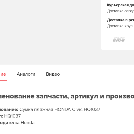
Куръерская до
Доставка сегод
Доставка в р
Доставка круп
ние
Аналоги
Видео
енование запчасти, артикул и произв
ование:
Сумка пляжная HONDA Civic HQ1037
л:
HQ1037
одитель:
Honda