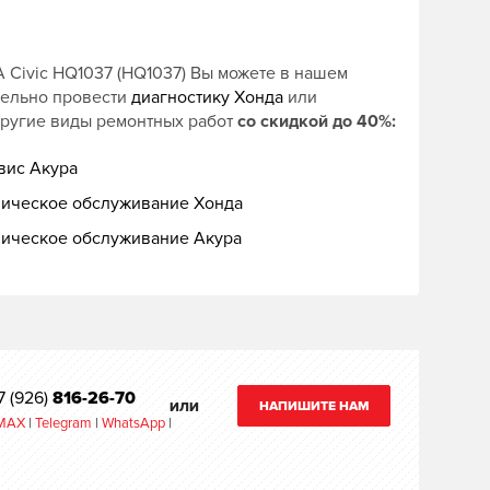
Civic HQ1037 (HQ1037) Вы можете в нашем
тельно провести
диагностику Хонда
или
другие виды ремонтных работ
со скидкой до 40%:
вис Акура
ническое обслуживание Хонда
ническое обслуживание Акура
7 (926)
816-26-70
НАПИШИТЕ НАМ
ИЛИ
MAX
|
Telegram
|
WhatsApp
|