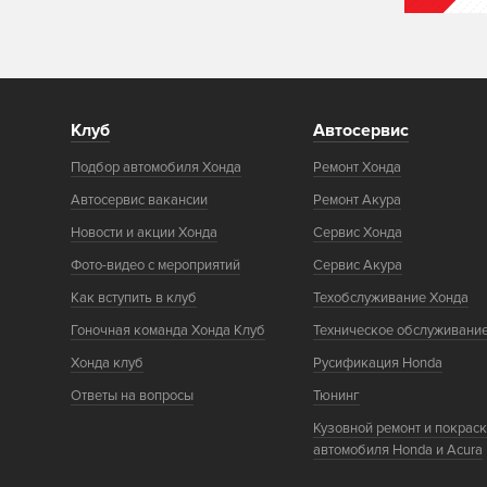
Клуб
Автосервис
Подбор автомобиля Хонда
Ремонт Хонда
Автосервис вакансии
Ремонт Акура
Новости и акции Хонда
Сервис Хонда
Фото-видео с мероприятий
Сервис Акура
Как вступить в клуб
Техобслуживание Хонда
Гоночная команда Хонда Клуб
Техническое обслуживани
Хонда клуб
Русификация Honda
Ответы на вопросы
Тюнинг
Кузовной ремонт и покрас
автомобиля Honda и Acura