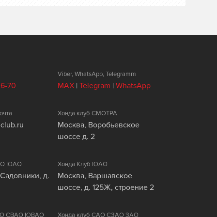
Viber, WhatsApp, Telegramm
26-70
MAX
|
Telegram
|
WhatsApp
очта
Хонда клуб СМОТРА
club.ru
Москва, Воробьевское
шоссе д. 2
ЦАО ЮАО
Хонда Клуб ЮАО
 Садовники, д.
Москва, Варшавское
шоссе, д. 125Ж, строение 2
ВАО СВАО ЮВАО
Хонда клуб САО СЗАО ЗАО