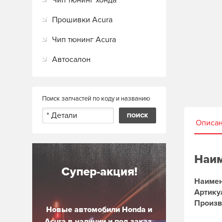
Чип тюнинг хонда
Прошивки Acura
Чип тюнинг Acura
Автосалон
Поиск запчастей по коду и названию
Описа
Наим
Супер-акция!
Наимен
Артику
Произв
Новые автомобили Honda и
Acura в наличии и под заказ.