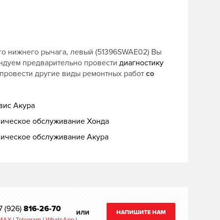
о нижнего рычага, левый (51396SWAE02) Вы
ендуем предварительно провести
диагностику
 провести другие виды ремонтных работ
со
вис Акура
ническое обслуживание Хонда
ническое обслуживание Акура
7 (926)
816-26-70
НАПИШИТЕ НАМ
ИЛИ