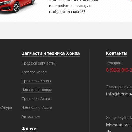
Хотите записаться на сервис
|
или требуется помощь с
выбором запчастей?
Запчасти и техника Хонда
Контакты
Телефон
Продажа запчастей
8 (926) 816-
Каталог масел
Прошивки Хонда
Электронная п
Чип тюнинг хонда
info@honda-
Прошивки Acura
е Акура
Чип тюнинг Acura
Автосалон
Хонда клуб 
Москва, ул.
Форум