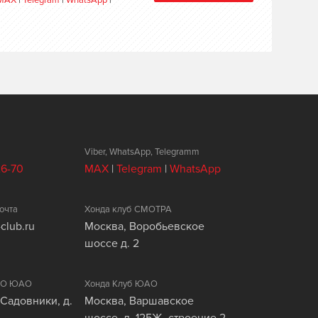
MAX
|
Telegram
|
WhatsApp
|
Viber, WhatsApp, Telegramm
26-70
MAX
|
Telegram
|
WhatsApp
очта
Хонда клуб СМОТРА
club.ru
Москва, Воробьевское
шоссе д. 2
ЦАО ЮАО
Хонда Клуб ЮАО
 Садовники, д.
Москва, Варшавское