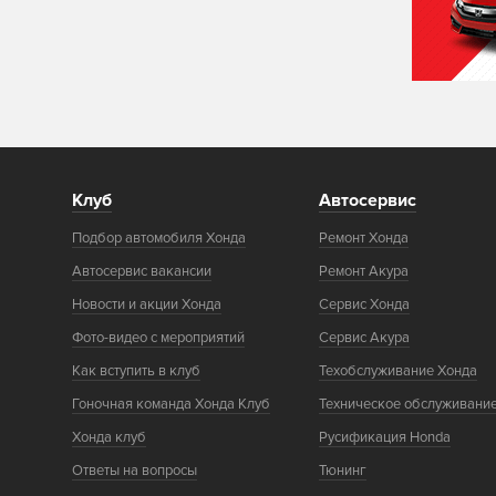
Клуб
Автосервис
Подбор автомобиля Хонда
Ремонт Хонда
Автосервис вакансии
Ремонт Акура
Новости и акции Хонда
Сервис Хонда
Фото-видео с мероприятий
Сервис Акура
Как вступить в клуб
Техобслуживание Хонда
Гоночная команда Хонда Клуб
Техническое обслуживани
Хонда клуб
Русификация Honda
Ответы на вопросы
Тюнинг