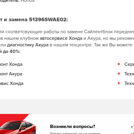
одитель:
Honda
т и замена 51396SWAE02:
ти соответсвующие работы по замене Сайлентблок переднег
 в нашем клубном
автосервисе Хонда
и Акура, но мы реком
или
диагностику Акура
в нашем техцентре. Так же Вы можете
й до 40%:
онт Хонда
Сер
онт Акура
Тех
вис Хонда
Тех
Возникли вопросы?
+