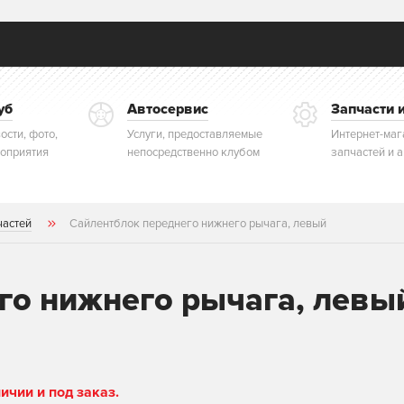
уб
Автосервис
Запчасти 
ости, фото,
Услуги, предоставляемые
Интернет-маг
оприятия
непосредственно клубом
запчастей и 
частей
Сайлентблок переднего нижнего рычага, левый
го нижнего рычага, лев
чии и под заказ.