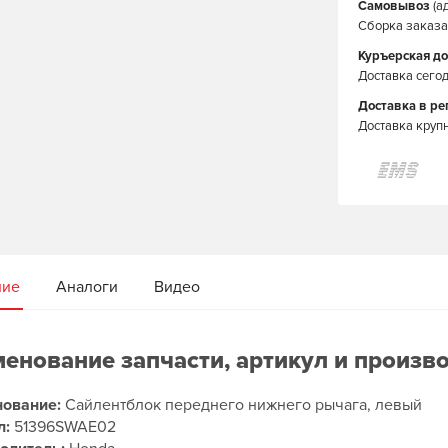
Самовывоз
(а
Сборка заказа 
Куръерская до
Доставка сегод
Доставка в р
Доставка круп
ние
Аналоги
Видео
енование запчасти, артикул и произв
ование:
Сайлентблок переднего нижнего рычага, левый
л:
51396SWAE02