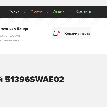
Поиск
Форум
Акции
Контакты
и техника Хонда
0
Корзина пуста
азин, продажа
авто-мототехники
ый 51396SWAE02