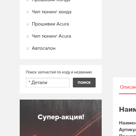
Чип тюнинг хонда
Прошивки Acura
Чип тюнинг Acura
Автосалон
Поиск запчастей по коду и названию
Описа
Наим
Супер-акция!
Наимен
Артику