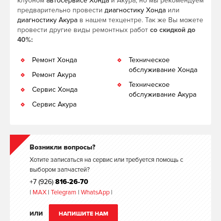
клубном
автосервисе Хонда
и Акура, но мы рекомендуем
предварительно провести
диагностику Хонда
или
диагностику Акура
в нашем техцентре. Так же Вы можете
провести другие виды ремонтных работ
со скидкой до
40%:
Ремонт Хонда
Техническое
обслуживание Хонда
Ремонт Акура
Техническое
Сервис Хонда
обслуживание Акура
Сервис Акура
Возникли вопросы?
Хотите записаться на сервис или требуется помощь с
выбором запчастей?
+7 (926)
816-26-70
|
MAX
|
Telegram
|
WhatsApp
|
ИЛИ
НАПИШИТЕ НАМ