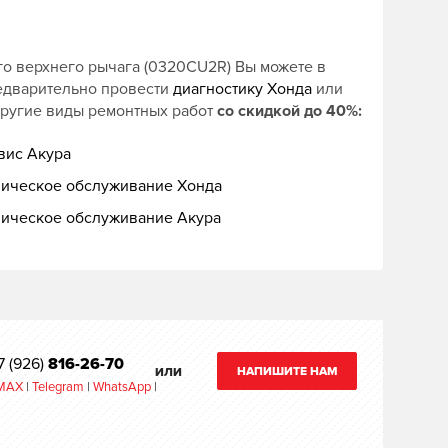
о верхнего рычага (0320CU2R) Вы можете в
едварительно провести
диагностику Хонда
или
другие виды ремонтных работ
со скидкой до 40%:
вис Акура
ническое обслуживание Хонда
ническое обслуживание Акура
7 (926)
816-26-70
НАПИШИТЕ НАМ
ИЛИ
MAX
|
Telegram
|
WhatsApp
|