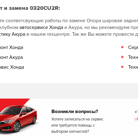
т и замена 0320CU2R:
ти соответсвующие работы по замене Опора шаровая заднег
клубном
автосервисе Хонда
и Акура, но мы рекомендуем пр
стику Акура
в нашем техцентре. Так же Вы можете провести 
онт Хонда
Сер
онт Акура
Тех
вис Хонда
Тех
Возникли вопросы?
+
Хотите записаться на сервис
|
или требуется помощь с
выбором запчастей?