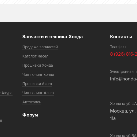
Запчасти и техника Хонда
Контакты
Телефон
Продажа запчастей
8 (926) 816-
Каталог масел
Прошивки Хонда
Электронная п
Чип тюнинг хонда
info@honda-
Прошивки Acura
е Акура
Чип тюнинг Acura
Автосалон
Хонда клуб 
Москва, ул.
Форум
11а
ка
Хонда клуб 