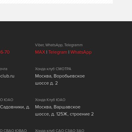
Viber, WhatsApp, Telegramm
26-70
MAX
|
Telegram
|
WhatsApp
очта
Хонда клуб СМОТРА
club.ru
Москва, Воробьевское
шоссе д. 2
ЦАО ЮАО
Хонда Клуб ЮАО
 Садовники, д.
Москва, Варшавское
шоссе, д. 125Ж, строение 2
ВАО СВАО ЮВАО
Хонда клуб САО СЗАО ЗАО