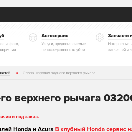
уб
Автосервис
Запчасти 
ости, фото,
Услуги, предоставляемые
Интернет-маг
оприятия
непосредственно клубом
запчастей и 
частей
Опора шаровая заднего верхнего рычага
го верхнего рычага 0320
чии и под заказ.
илей Honda и Acura
В клубный Honda сервис н