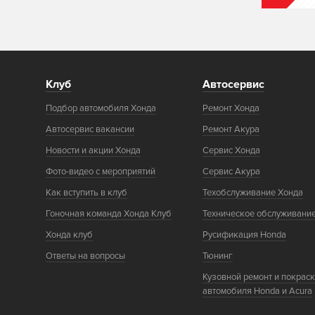
Клуб
Автосервис
Подбор автомобиля Хонда
Ремонт Хонда
Автосервис вакансии
Ремонт Акура
Новости и акции Хонда
Сервис Хонда
Фото-видео с мероприятий
Сервис Акура
Как вступить в клуб
Техобслуживание Хонда
Гоночная команда Хонда Клуб
Техническое обслуживани
Хонда клуб
Русификация Honda
Ответы на вопросы
Тюнинг
Кузовной ремонт и покрас
автомобиля Honda и Acura