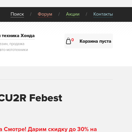
Поиск
Форум
Акции
Контакты
и техника Хонда
0
Корзина пуста
азин, продажа
авто-мототехники
CU2R Febest
а Смотре! Дарим скидку до 30% на