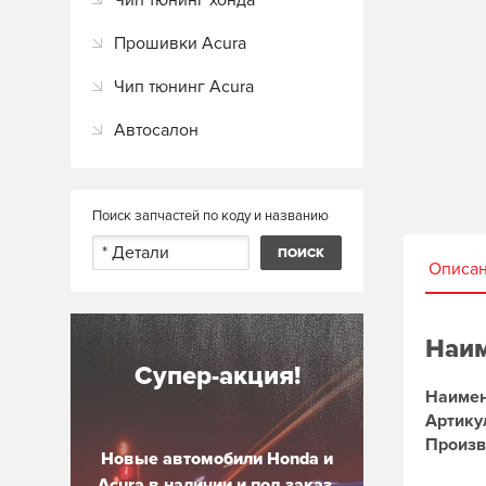
Чип тюнинг хонда
Прошивки Acura
Чип тюнинг Acura
Автосалон
Поиск запчастей по коду и названию
Описа
Наим
Супер-акция!
Наимен
Артику
Произв
Новые автомобили Honda и
Acura в наличии и под заказ.