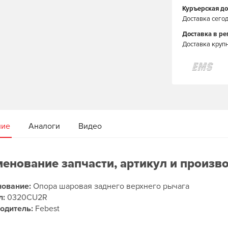
Куръерская до
Доставка сегод
Доставка в р
Доставка круп
ние
Аналоги
Видео
енование запчасти, артикул и произв
ование:
Опора шаровая заднего верхнего рычага
л:
0320CU2R
одитель:
Febest