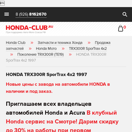

8 (926)
8162670
0
Honda Club
Запчасти и техника Хонда
Продажа
запчастей
Honda Мото
TRX300R SporTrax 4x2
Поколение TRX300R (TE19)
HONDA TRX300R
SporTrax 4x2 1997
HONDA TRX300R SporTrax 4x2 1997
Новые цены с завода на автомобили HONDA в
наличии и под заказ.
Приглашаем всех владельцев
автомобилей Honda и Acura
В клубный
Honda сервис на Смотре! Дарим скидку
до 30% на работы при первом