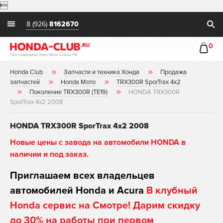

8 (926)
8162670
0
Honda Club
Запчасти и техника Хонда
Продажа
запчастей
Honda Мото
TRX300R SporTrax 4x2
Поколение TRX300R (TE19)
HONDA TRX300R
SporTrax 4x2 2008
HONDA TRX300R SporTrax 4x2 2008
Новые цены с завода на автомобили HONDA в
наличии и под заказ.
Приглашаем всех владельцев
автомобилей Honda и Acura
В клубный
Honda сервис на Смотре! Дарим скидку
до 30% на работы при первом