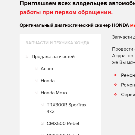
Приглашаем всех владельцев автомоб
работы при первом обращении.
Оригинальный диагностический сканер HONDA
м
Запчасти 
ЗАПЧАСТИ И ТЕХНИКА ХОНДА
Провести 
Акура, но
Продажа запчастей
же Вы мож
Acura
Ремон
Honda
Ремон
Honda Мото
Серви
TRX300R SporTrax
4x2
CMX500 Rebel