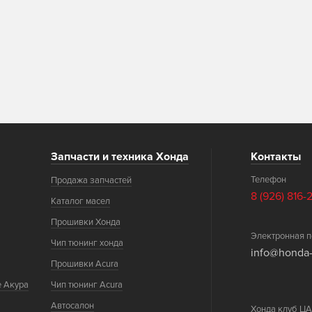
Запчасти и техника Хонда
Контакты
Телефон
Продажа запчастей
8 (926) 816-
Каталог масел
Прошивки Хонда
Электронная п
Чип тюнинг хонда
info@honda-
Прошивки Acura
е Акура
Чип тюнинг Acura
Автосалон
Хонда клуб 