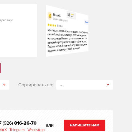
Сортировать по:
-
7 (926)
816-26-70
НАПИШИТЕ НАМ
ИЛИ
MAX
|
Telegram
|
WhatsApp
|