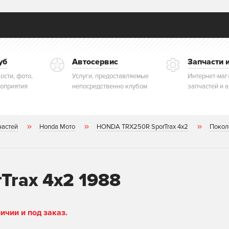
уб
Автосервис
Запчасти 
ости, фото,
Услуги, предоставляемые
Интернет-маг
оприятия
непосредственно клубом
запчастей и 
частей
Honda Мото
HONDA TRX250R SporTrax 4x2
Покол
rax 4x2 1988
чии и под заказ.