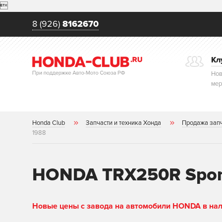

8 (926)
8162670
Кл
Нов
мер
Honda Club
Запчасти и техника Хонда
Продажа зап
1988
HONDA TRX250R SporT
Новые цены с завода на автомобили HONDA в нали