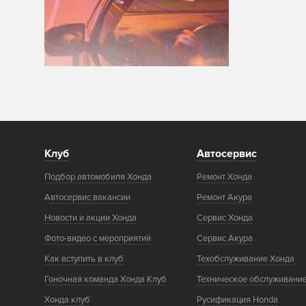
Клуб
Автосервис
Подбор автомобиля Хонда
Ремонт Хонда
Автосервис вакансии
Ремонт Акура
Новости и акции Хонда
Сервис Хонда
Фото-видео с мероприятий
Сервис Акура
Как вступить в клуб
Техобслуживание Хонда
Гоночная команда Хонда Клуб
Техническое обслуживани
Хонда клуб
Русификация Honda