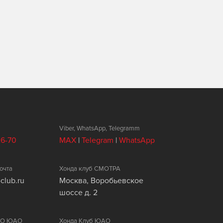
Viber, WhatsApp, Telegramm
26-70
MAX
|
Telegram
|
WhatsApp
очта
Хонда клуб СМОТРА
club.ru
Москва, Воробьевское
шоссе д. 2
ЦАО ЮАО
Хонда Клуб ЮАО