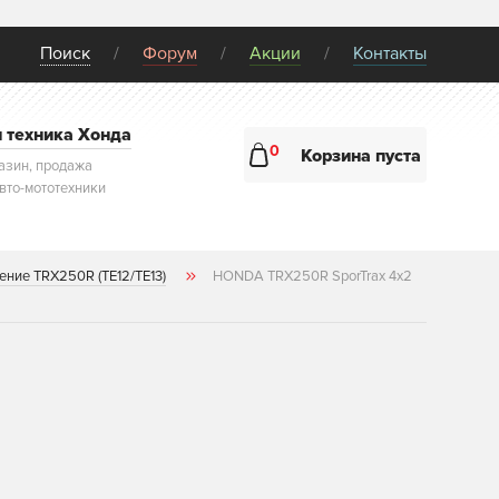
Поиск
Форум
Акции
Контакты
и техника Хонда
0
Корзина пуста
азин, продажа
авто-мототехники
ение TRX250R (TE12/TE13)
HONDA TRX250R SporTrax 4x2