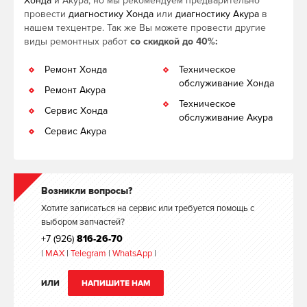
Хонда
и Акура, но мы рекомендуем предварительно
провести
диагностику Хонда
или
диагностику Акура
в
нашем техцентре. Так же Вы можете провести другие
виды ремонтных работ
со скидкой до 40%:
Ремонт Хонда
Техническое
обслуживание Хонда
Ремонт Акура
Техническое
Сервис Хонда
обслуживание Акура
Сервис Акура
Возникли вопросы?
Хотите записаться на сервис или требуется помощь с
выбором запчастей?
+7 (926)
816-26-70
|
MAX
|
Telegram
|
WhatsApp
|
ИЛИ
НАПИШИТЕ НАМ