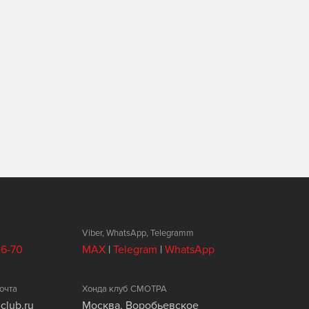
Viber, WhatsApp, Telegramm
26-70
MAX
|
Telegram
|
WhatsApp
очта
Хонда клуб СМОТРА
club.ru
Москва, Воробьевское