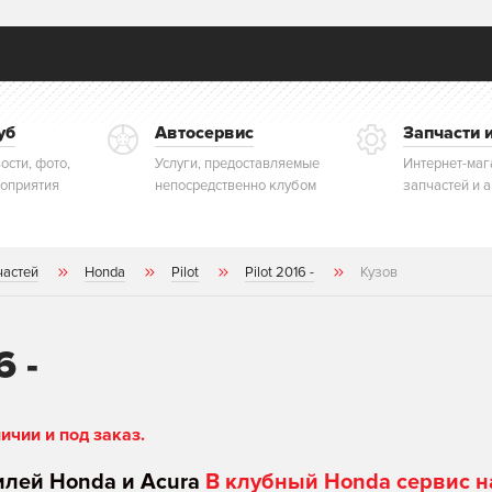
уб
Автосервис
Запчасти 
ости, фото,
Услуги, предоставляемые
Интернет-маг
оприятия
непосредственно клубом
запчастей и 
частей
Honda
Pilot
Pilot 2016 -
Кузов
6 -
чии и под заказ.
илей Honda и Acura
В клубный Honda сервис н