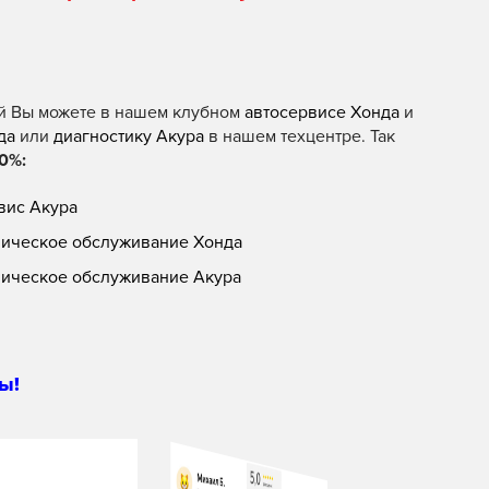
й Вы можете в нашем клубном
автосервисе Хонда
и
да
или
диагностику Акура
в нашем техцентре. Так
0%:
вис Акура
ническое обслуживание Хонда
ническое обслуживание Акура
ы!