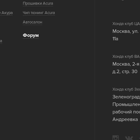
Прошивки Acura
е Акура
Чип тюнинг Acura
Автосалон
Хонда клуб 
Москва, ул.
Форум
11а
ка
Хонда клуб 
Москва, 2-я
д.2, стр. 30
Хонда клуб Зе
Зеленоград
Промышленн
рабочий по
Андреевка