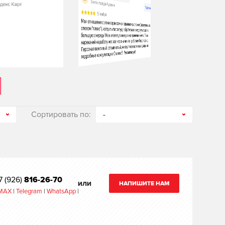
Сортировать по:
-
7 (926)
816-26-70
НАПИШИТЕ НАМ
ИЛИ
MAX
|
Telegram
|
WhatsApp
|