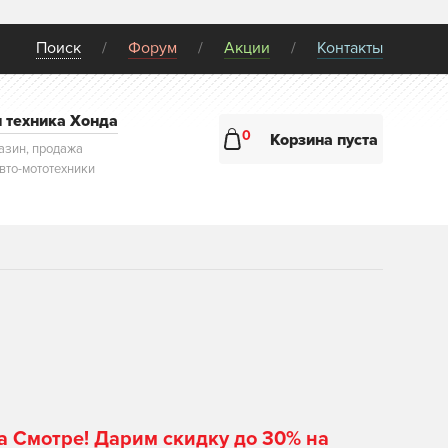
Поиск
Форум
Акции
Контакты
и техника Хонда
0
Корзина пуста
азин, продажа
авто-мототехники
а Смотре! Дарим скидку до 30% на