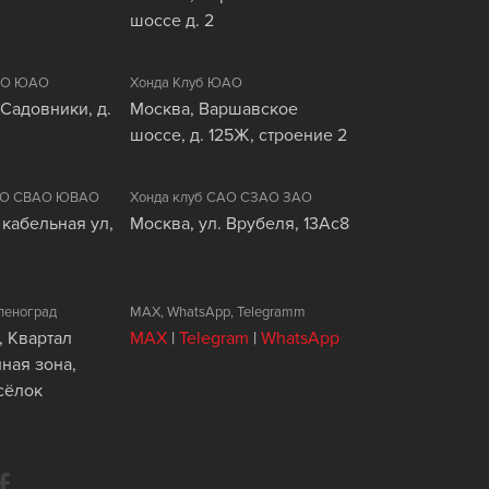
шоссе д. 2
ЦАО ЮАО
Хонда Клуб ЮАО
 Садовники, д.
Москва, Варшавское
шоссе, д. 125Ж, строение 2
ВАО СВАО ЮВАО
Хонда клуб САО СЗАО ЗАО
 кабельная ул,
Москва, ул. Врубеля, 13Ас8
леноград
MAX, WhatsApp, Telegramm
, Квартал
MAX
|
Telegram
|
WhatsApp
ая зона,
сёлок