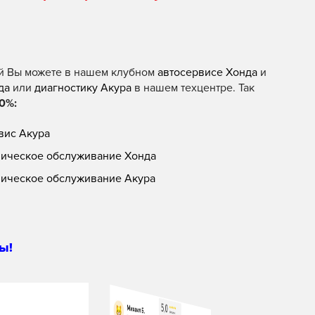
й Вы можете в нашем клубном
автосервисе Хонда
и
да
или
диагностику Акура
в нашем техцентре. Так
0%:
вис Акура
ническое обслуживание Хонда
ническое обслуживание Акура
ы!