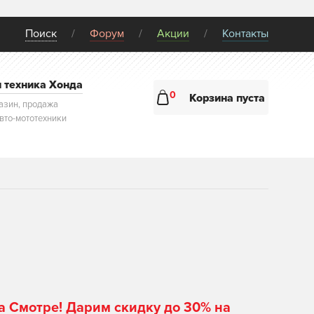
Поиск
Форум
Акции
Контакты
и техника Хонда
0
Корзина пуста
азин, продажа
авто-мототехники
а Смотре! Дарим скидку до 30% на