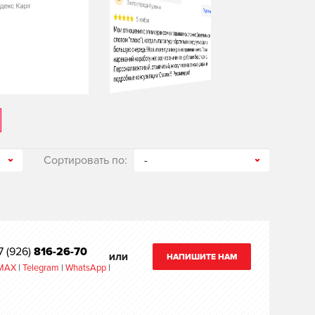
Сортировать по:
-
7 (926)
816-26-70
НАПИШИТЕ НАМ
ИЛИ
MAX
|
Telegram
|
WhatsApp
|