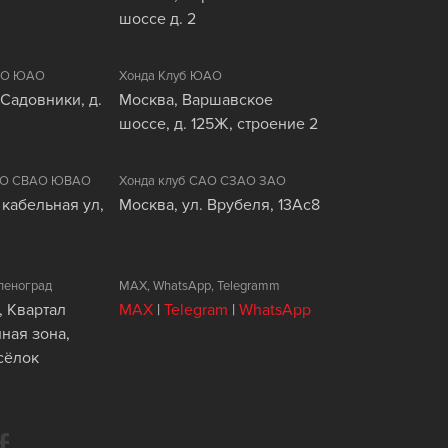
шоссе д. 2
ЦАО ЮАО
Хонда Клуб ЮАО
 Садовники, д.
Москва, Варшавское
шоссе, д. 125Ж, строение 2
ВАО СВАО ЮВАО
Хонда клуб САО СЗАО ЗАО
 кабельная ул,
Москва, ул. Врубеля, 13Ас8
леноград
MAX, WhatsApp, Telegramm
, Квартал
MAX
|
Telegram
|
WhatsApp
ая зона,
сёлок