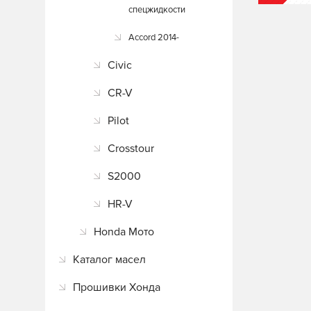
спецжидкости
Accord 2014-
Civic
CR-V
Pilot
Crosstour
S2000
HR-V
Honda Мото
Каталог масел
Прошивки Хонда