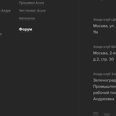
Прошивки Acura
е Акура
Чип тюнинг Acura
Автосалон
Хонда клуб 
Москва, ул.
Форум
11а
ка
Хонда клуб 
Москва, 2-я
д.2, стр. 30
Хонда клуб Зе
Зеленоград
Промышленн
рабочий по
Андреевка