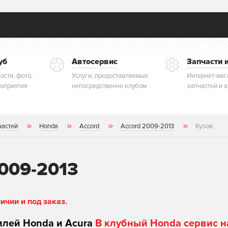
уб
Автосервис
Запчасти 
ости, фото,
Услуги, предоставляемые
Интернет-маг
оприятия
непосредственно клубом
запчастей и 
частей
Honda
Accord
Accord 2009-2013
Кузов
2009-2013
чии и под заказ.
илей Honda и Acura
В клубный Honda сервис н