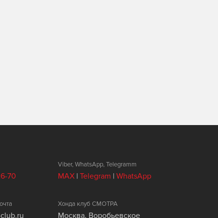
Viber, WhatsApp, Telegramm
26-70
MAX
|
Telegram
|
WhatsApp
очта
Хонда клуб СМОТРА
club.ru
Москва, Воробьевское