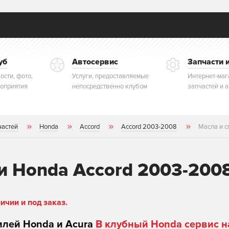
уб
Автосервис
Запчасти 
ости, фото,
Услуги, предоставляемые
Интернет-маг
оприятия
непосредственно клубом
запчастей и 
частей
Honda
Accord
Accord 2003-2008
Масла и с
и Honda Accord 2003-200
чии и под заказ.
илей Honda и Acura
В клубный Honda сервис н