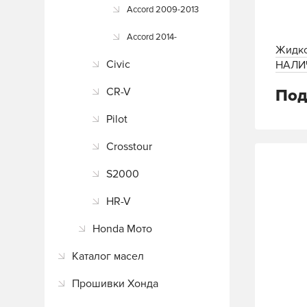
Accord 2009-2013
Accord 2014-
Жидко
Civic
НАЛИ
АНАЛО
CR-V
Под
Pilot
Crosstour
S2000
HR-V
Honda Мото
Каталог масел
Прошивки Хонда