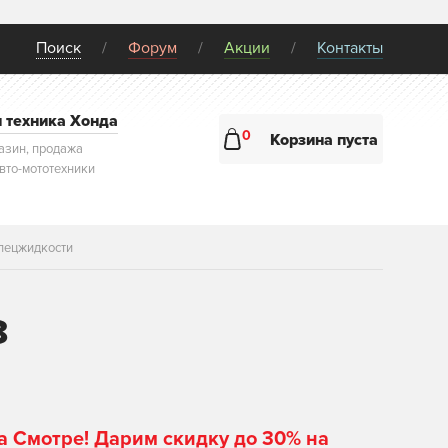
Поиск
Форум
Акции
Контакты
и техника Хонда
0
Корзина пуста
азин, продажа
авто-мототехники
пецжидкости
8
а Смотре! Дарим скидку до 30% на