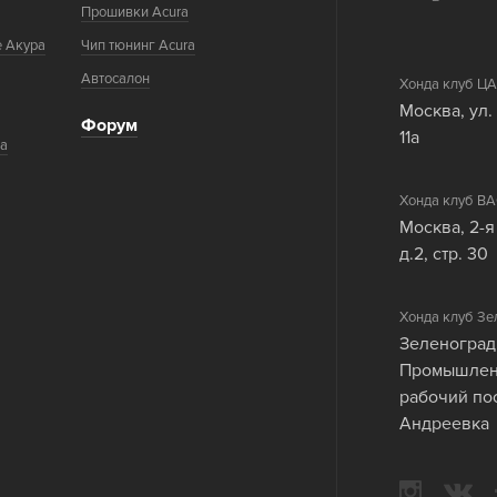
Прошивки Acura
е Акура
Чип тюнинг Acura
Автосалон
Хонда клуб 
Москва, ул.
Форум
11а
ка
Хонда клуб 
Москва, 2-я
д.2, стр. 30
Хонда клуб Зе
Зеленоград
Промышленн
рабочий по
Андреевка