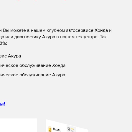
й Вы можете в нашем клубном
автосервисе Хонда
и
да
или
диагностику Акура
в нашем техцентре. Так
0%:
вис Акура
ническое обслуживание Хонда
ническое обслуживание Акура
ы!