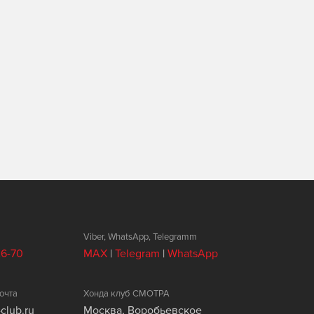
Viber, WhatsApp, Telegramm
26-70
MAX
|
Telegram
|
WhatsApp
очта
Хонда клуб СМОТРА
club.ru
Москва, Воробьевское