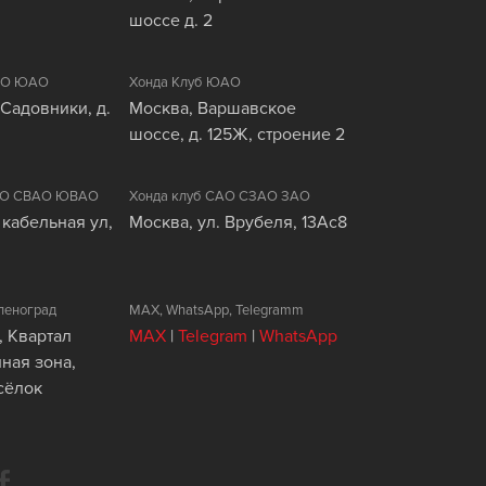
шоссе д. 2
ЦАО ЮАО
Хонда Клуб ЮАО
 Садовники, д.
Москва, Варшавское
шоссе, д. 125Ж, строение 2
ВАО СВАО ЮВАО
Хонда клуб САО СЗАО ЗАО
 кабельная ул,
Москва, ул. Врубеля, 13Ас8
леноград
MAX, WhatsApp, Telegramm
, Квартал
MAX
|
Telegram
|
WhatsApp
ая зона,
сёлок