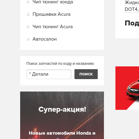
Чип тюнинг хонда
Жидко
DOT4,
Прошивки Acura
Под
Чип тюнинг Acura
Автосалон
Поиск запчастей по коду и названию
Супер-акция!
Новые автомобили Honda и