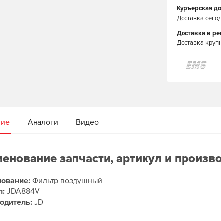
Куръерская до
Доставка сегод
Доставка в р
Доставка круп
ние
Аналоги
Видео
енование запчасти, артикул и произв
ование:
Фильтр воздушный
л:
JDA884V
одитель:
JD