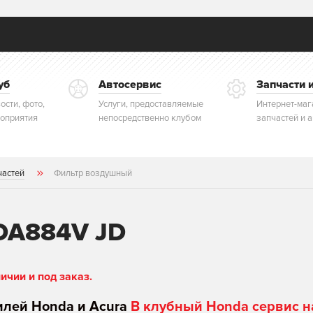
уб
Автосервис
Запчасти 
ости, фото,
Услуги, предоставляемые
Интернет-маг
оприятия
непосредственно клубом
запчастей и 
частей
Фильтр воздушный
DA884V JD
чии и под заказ.
илей Honda и Acura
В клубный Honda сервис н