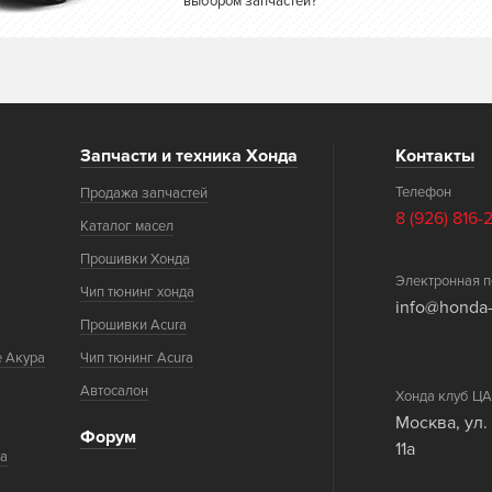
выбором запчастей?
Запчасти и техника Хонда
Контакты
Телефон
Продажа запчастей
8 (926) 816-
Каталог масел
Прошивки Хонда
Электронная п
Чип тюнинг хонда
info@honda-
Прошивки Acura
е Акура
Чип тюнинг Acura
Автосалон
Хонда клуб 
Москва, ул.
Форум
11а
ка