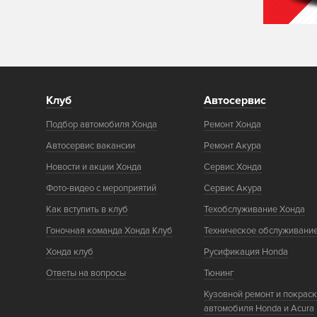
Клуб
Автосервис
Подбор автомобиля Хонда
Ремонт Хонда
Автосервис вакансии
Ремонт Акура
Новости и акции Хонда
Сервис Хонда
Фото-видео с мероприятий
Сервис Акура
Как вступить в клуб
Техобслуживание Хонда
Гоночная команда Хонда Клуб
Техническое обслуживани
Хонда клуб
Русификация Honda
Ответы на вопросы
Тюнинг
Кузовной ремонт и покрас
автомобиля Honda и Acura