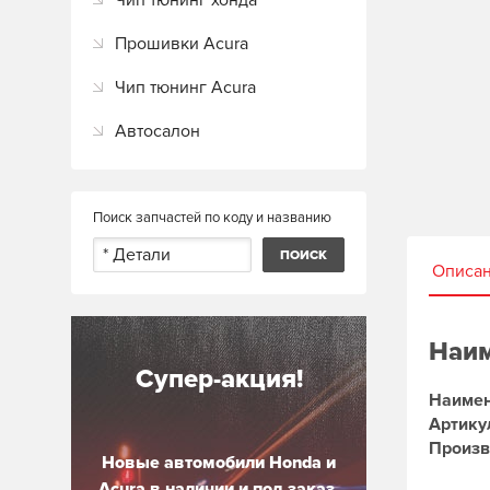
Чип тюнинг хонда
Прошивки Acura
Чип тюнинг Acura
Автосалон
Поиск запчастей по коду и названию
Описа
Наим
Супер-акция!
Наимен
Артику
Произв
Новые автомобили Honda и
Acura в наличии и под заказ.