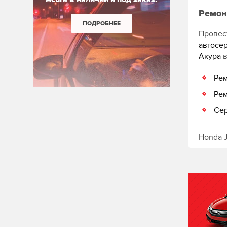
Ремон
ПОДРОБНЕЕ
Провес
автосе
Акура
в
Рем
Рем
Сер
Honda 