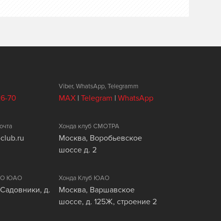
Viber, WhatsApp, Telegramm
26-70
MAX
|
Telegram
|
WhatsApp
очта
Хонда клуб СМОТРА
club.ru
Москва, Воробьевское
шоссе д. 2
ЦАО ЮАО
Хонда Клуб ЮАО
 Садовники, д.
Москва, Варшавское
шоссе, д. 125Ж, строение 2