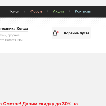
Поиск
Форум
Акции
Контакты
и техника Хонда
0
Корзина пуста
азин, продажа
авто-мототехники
а Смотре! Дарим скидку до 30% на