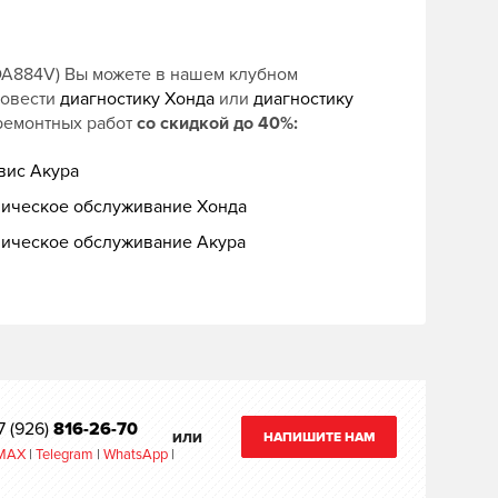
DA884V) Вы можете в нашем клубном
ровести
диагностику Хонда
или
диагностику
 ремонтных работ
со скидкой до 40%:
вис Акура
ническое обслуживание Хонда
ническое обслуживание Акура
7 (926)
816-26-70
НАПИШИТЕ НАМ
ИЛИ
MAX
|
Telegram
|
WhatsApp
|