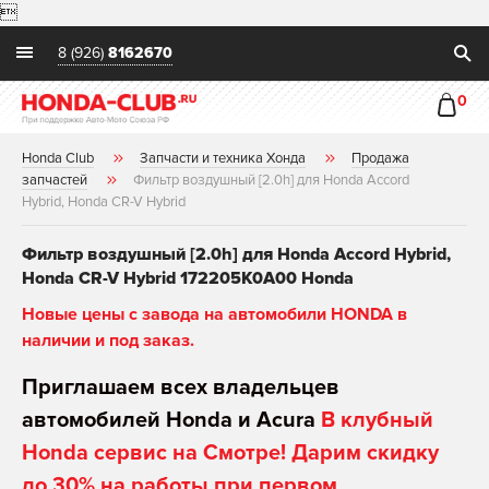

8 (926)
8162670
0
Honda Club
Запчасти и техника Хонда
Продажа
запчастей
Фильтр воздушный [2.0h] для Honda Accord
Hybrid, Honda CR-V Hybrid
Фильтр воздушный [2.0h] для Honda Accord Hybrid,
Honda CR-V Hybrid 172205K0A00 Honda
Новые цены с завода на автомобили HONDA в
наличии и под заказ.
Приглашаем всех владельцев
автомобилей Honda и Acura
В клубный
Honda сервис на Смотре! Дарим скидку
до 30% на работы при первом