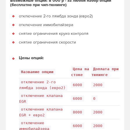
Возможные опции: 8 000 р - за любой набор опций
(бесплатно при чип-тюнинге)
отключение 2-го лямбда зонда (евро2)
отключение иммобилайзера
снятие ограничения круиз контроля
снятие ограничения скорости
Цены опций:
Цена на
Доплата при
Название опции
стоке
тюнинге
отключение 2-го
6000
2000
лямбда зонда (евро2)
отключение клапана
6000
0
EGR
отключение клапана
8000
2000
EGR + евро2
отключение
6000
2000
иммобилайзера