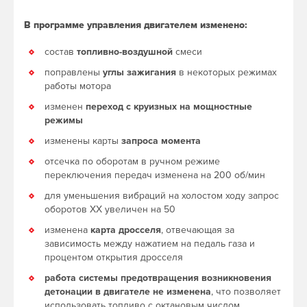
В программе управления двигателем изменено:
состав
топливно-воздушной
смеси
поправлены
углы зажигания
в некоторых режимах
работы мотора
изменен
переход с круизных на мощностные
режимы
изменены карты
запроса момента
отсечка по оборотам в ручном режиме
переключения передач изменена на 200 об/мин
для уменьшения вибраций на холостом ходу запрос
оборотов ХХ увеличен на 50
изменена
карта дросселя
, отвечающая за
зависимость между нажатием на педаль газа и
процентом открытия дросселя
работа системы предотвращения возникновения
детонации в двигателе не изменена
, что позволяет
использовать топливо с октановым числом,