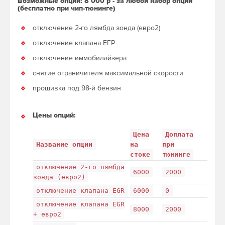
Возможные опции: 8 000 р - за любой набор опций
(бесплатно при чип-тюнинге)
отключение 2-го лямбда зонда (евро2)
отключение клапана ЕГР
отключение иммобилайзера
снятие ограничителя максимальной скорости
прошивка под 98-й бензин
Цены опций:
Цена
Доплата
Название опции
на
при
стоке
тюнинге
отключение 2-го лямбда
6000
2000
зонда (евро2)
отключение клапана EGR
6000
0
отключение клапана EGR
8000
2000
+ евро2