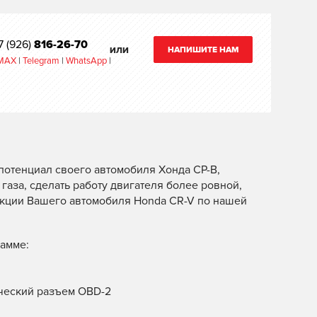
7 (926)
816-26-70
НАПИШИТЕ НАМ
ИЛИ
MAX
|
Telegram
|
WhatsApp
|
потенциал своего автомобиля Хонда СР-В,
газа, сделать работу двигателя более ровной,
ункции Вашего автомобиля Honda CR-V по нашей
амме:
ический разъем OBD-2