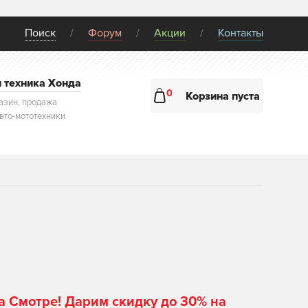
Поиск
Форум
Акции
Контакты
и техника Хонда
0
Корзина пуста
азин, продажа
авто-мототехники
а Смотре! Дарим скидку до 30% на