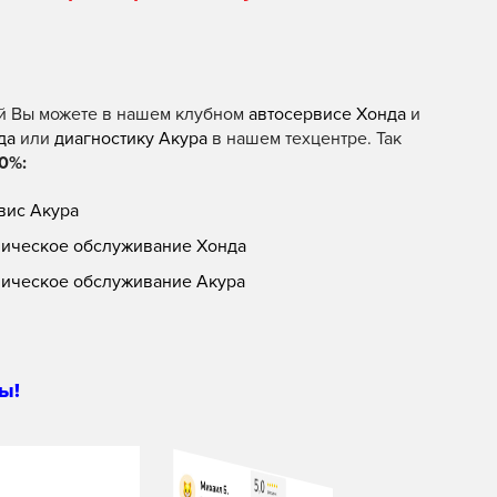
й Вы можете в нашем клубном
автосервисе Хонда
и
да
или
диагностику Акура
в нашем техцентре. Так
0%:
вис Акура
ническое обслуживание Хонда
ническое обслуживание Акура
ы!