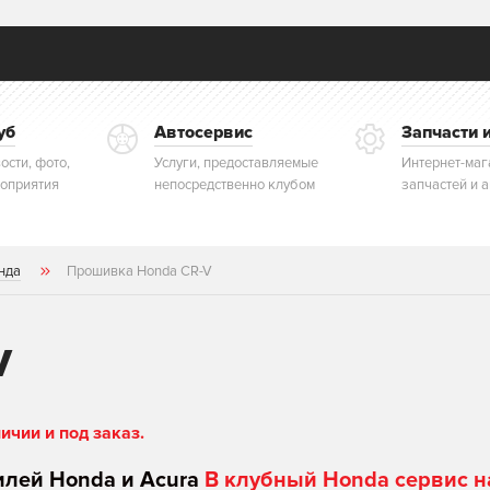
уб
Автосервис
Запчасти 
ости, фото,
Услуги, предоставляемые
Интернет-маг
оприятия
непосредственно клубом
запчастей и 
нда
Прошивка Honda CR-V
V
чии и под заказ.
илей Honda и Acura
В клубный Honda сервис н