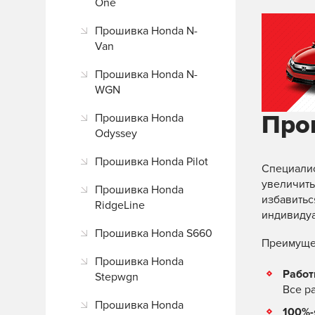
One
Прошивка Honda N-
Van
Прошивка Honda N-
WGN
Про
Прошивка Honda
Odyssey
Прошивка Honda Pilot
Специалис
увеличить
Прошивка Honda
избавитьс
RidgeLine
индивидуа
Прошивка Honda S660
Преимущес
Прошивка Honda
Работ
Stepwgn
Все р
Прошивка Honda
100%-