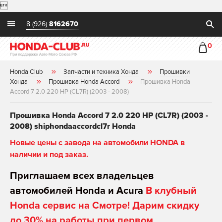

8 (926)
8162670
0
Honda Club
Запчасти и техника Хонда
Прошивки
Хонда
Прошивка Honda Accord
Прошивка Honda
Accord 7 2.0 220 HP (CL7R) (2003 - 2008)
Прошивка Honda Accord 7 2.0 220 HP (CL7R) (2003 -
2008) shiphondaaccordcl7r Honda
Новые цены с завода на автомобили HONDA в
наличии и под заказ.
Приглашаем всех владельцев
автомобилей Honda и Acura
В клубный
Honda сервис на Смотре! Дарим скидку
до 30% на работы при первом