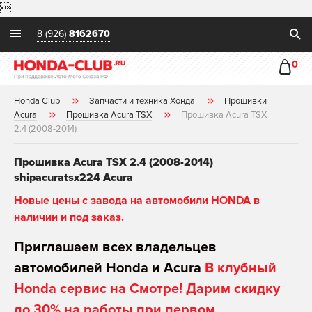

8 (926)
8162670
0
Honda Club
Запчасти и техника Хонда
Прошивки
Acura
Прошивка Acura TSX
Прошивка Acura TSX
2.4 (2008-2014)
Прошивка Acura TSX 2.4 (2008-2014)
shipacuratsx224 Acura
Новые цены с завода на автомобили HONDA в
наличии и под заказ.
Приглашаем всех владельцев
автомобилей Honda и Acura
В клубный
Honda сервис на Смотре! Дарим скидку
до 30% на работы при первом