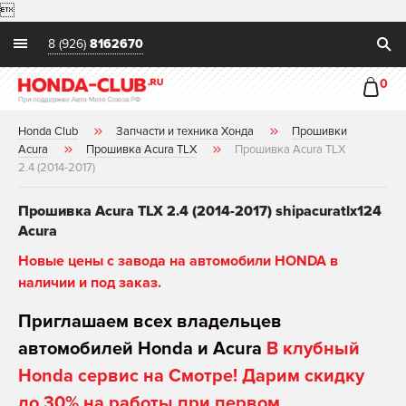

8 (926)
8162670
0
Honda Club
Запчасти и техника Хонда
Прошивки
Acura
Прошивка Acura TLX
Прошивка Acura TLX
2.4 (2014-2017)
Прошивка Acura TLX 2.4 (2014-2017) shipacuratlx124
Acura
Новые цены с завода на автомобили HONDA в
наличии и под заказ.
Приглашаем всех владельцев
автомобилей Honda и Acura
В клубный
Honda сервис на Смотре! Дарим скидку
до 30% на работы при первом