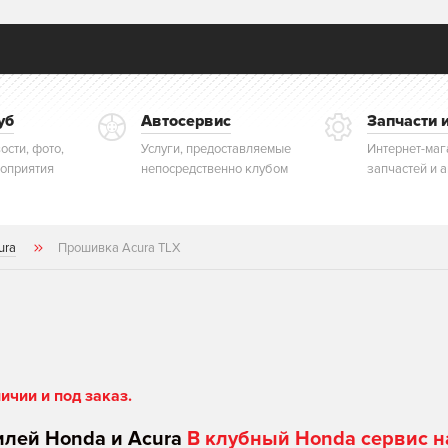
уб
Автосервис
Запчасти 
ости, фото,
Услуги, предоставляемые
Интернет-маг
оприятия
непосредственно клубом
запчастей и 
ura
Прошивка Acura TLX
чии и под заказ.
илей Honda и Acura
В клубный Honda сервис н