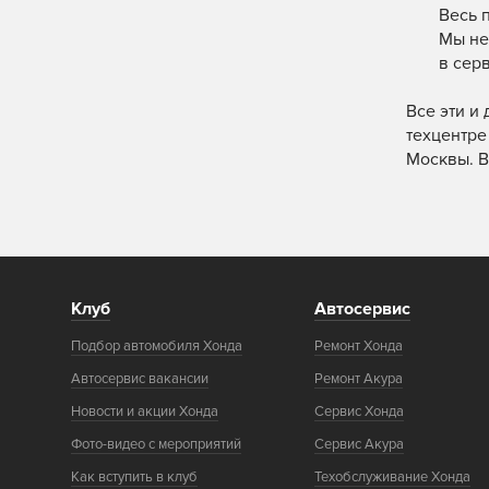
Весь 
Мы не
в сер
Все эти и
техцентре
Москвы. В
Клуб
Автосервис
Подбор автомобиля Хонда
Ремонт Хонда
Автосервис вакансии
Ремонт Акура
Новости и акции Хонда
Сервис Хонда
Фото-видео с мероприятий
Сервис Акура
Как вступить в клуб
Техобслуживание Хонда