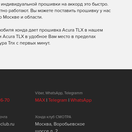
я индивидуальной прошивки на аккорд это быстро.
тно работают. Вы можете поставить прошивку у нас
о Москве и области.
мобиля хонда дает прошивка Acura TLX в нашем
 Acura TLX в удобное Вам место в пределах
ра Тлх с первых минут.
Viber, WhatsApp, Telegramm
26-70
MAX
|
Telegram
|
WhatsApp
очта
Хонда клуб СМОТРА
club.ru
Москва, Воробьевское
шоссе д. 2