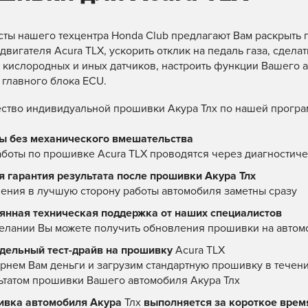
ты нашего техцентра Honda Club предлагают Вам раскрыть п
двигателя Acura TLX, ускорить отклик на педаль газа, сдела
 кислородных и иных датчиков, настроить функции Вашего 
главного блока ECU.
тво индивидуальной прошивки Акура Тлх по нашей програ
ы без механического вмешательства
аботы по прошивке Acura TLX проводятся через диагностич
я гарантия результата после прошивки Акура Тлх
ения в лучшую сторону работы автомобиля заметны сразу
янная техническая поддержка от наших специалистов
елании Вы можете получить обновления прошивки на автом
едельный тест-драйв на прошивку
Acura TLX
рнем Вам деньги и загрузим стандартную прошивку в течени
ьтатом прошивки Вашего автомобиля Акура Тлх
вка автомобиля Акура
Тлх
выполняется за короткое врем