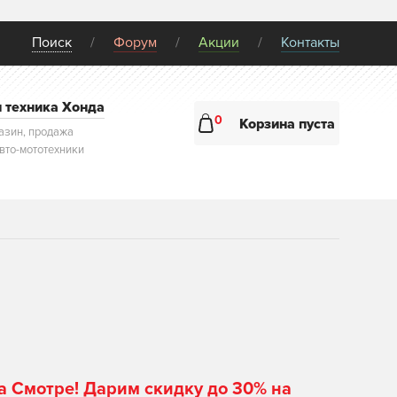
Поиск
Форум
Акции
Контакты
и техника Хонда
0
Корзина пуста
азин, продажа
авто-мототехники
а Смотре! Дарим скидку до 30% на