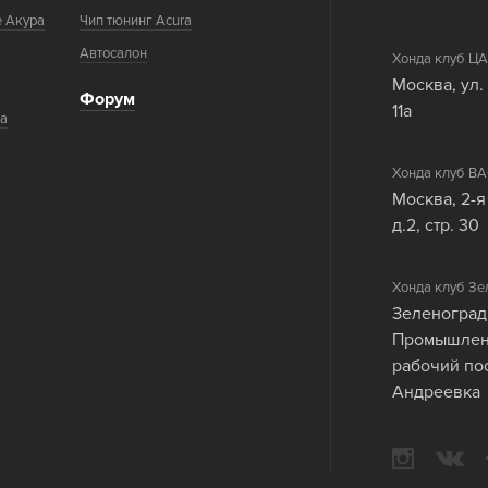
е Акура
Чип тюнинг Acura
Автосалон
Хонда клуб 
Москва, ул.
Форум
11а
ка
Хонда клуб 
Москва, 2-я
д.2, стр. 30
Хонда клуб Зе
Зеленоград
Промышленн
рабочий по
Андреевка