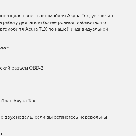
отенциал своего автомобиля Акура Тлх, увеличить
ть работу двигателя более ровной, избавиться от
автомобиля Acura TLX по нашей индивидуальной
мме:
еский разъем OBD-2
обиль Акура Тлх
е двух недель, если вы останетесь недовольны
я