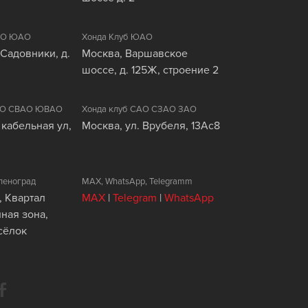
ЦАО ЮАО
Хонда Клуб ЮАО
 Садовники, д.
Москва, Варшавское
шоссе, д. 125Ж, строение 2
ВАО СВАО ЮВАО
Хонда клуб САО СЗАО ЗАО
 кабельная ул,
Москва, ул. Врубеля, 13Ас8
леноград
MAX, WhatsApp, Telegramm
, Квартал
MAX
|
Telegram
|
WhatsApp
ая зона,
сёлок