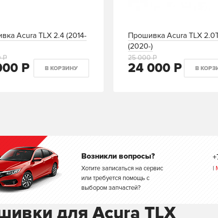
вка Acura TLX 2.4 (2014-
Прошивка Acura TLX 2.0
(2020-)
 Р
25 000 Р
000 Р
24 000 Р
В КОРЗИНУ
В КОРЗ
Возникли вопросы?
+
Хотите записаться на сервис
|
или требуется помощь с
выбором запчастей?
шивки для Acura TLX