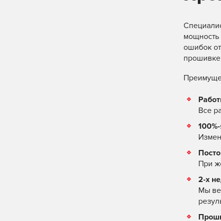
Специалис
мощность 
ошибок от
прошивке 
Преимущес
Работ
Все р
100%-
Измен
Посто
При ж
2-х н
Мы ве
резул
Проши