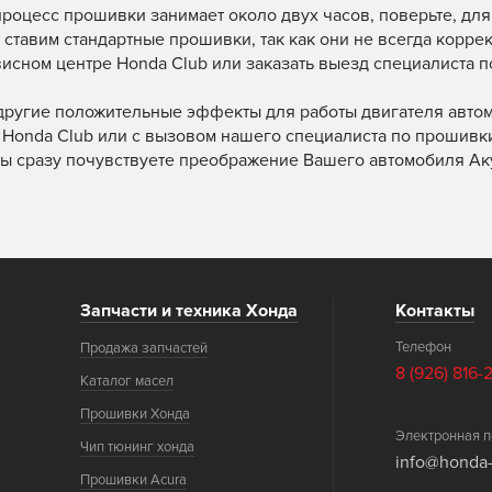
процесс прошивки занимает около двух часов, поверьте, дл
 ставим стандартные прошивки, так как они не всегда коррек
висном центре Honda Club или заказать выезд специалиста п
 другие положительные эффекты для работы двигателя авто
 Honda Club или с вызовом нашего специалиста по прошивки
ы сразу почувствуете преображение Вашего автомобиля Аку
Запчасти и техника Хонда
Контакты
Телефон
Продажа запчастей
8 (926) 816-
Каталог масел
Прошивки Хонда
Электронная п
Чип тюнинг хонда
info@honda-
Прошивки Acura