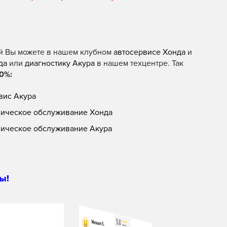
й Вы можете в нашем клубном
автосервисе Хонда
и
да
или
диагностику Акура
в нашем техцентре. Так
0%:
вис Акура
ническое обслуживание Хонда
ническое обслуживание Акура
ы!