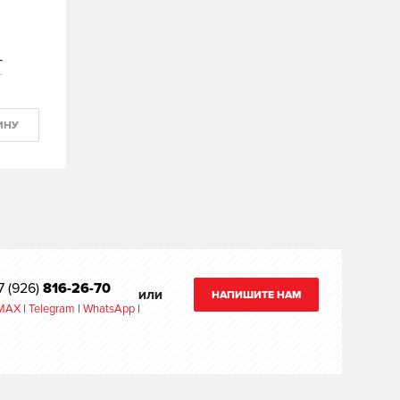
T
ИНУ
7 (926)
816-26-70
НАПИШИТЕ НАМ
ИЛИ
MAX
|
Telegram
|
WhatsApp
|