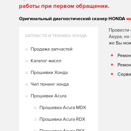
работы при первом обращении.
Оригинальный диагностический сканер HONDA
м
Провести 
ЗАПЧАСТИ И ТЕХНИКА ХОНДА
Акура, но
же Вы мож
Продажа запчастей
Ремон
Каталог масел
Ремон
Прошивки Хонда
Серви
Чип тюнинг хонда
Прошивки Acura
Прошивка Acura MDX
Прошивка Acura RDX