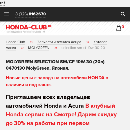

8 (926)
8162670
0
Honda Club
Запчасти и техника Хонда
Каталог
масел
MOLYGREEN
selection-sm-cf-10w-30-20
MOLYGREEN SELECTION SM/CF 10W-30 (20л)
0470130 MolyGreen, Япония.
Новые цены с завода на автомобили HONDA в
наличии и под заказ.
Приглашаем всех владельцев
автомобилей Honda и Acura
В клубный
Honda сервис на Смотре! Дарим скидку
до 30% на работы при первом