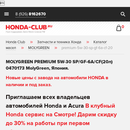

8 (926)
8162670
0
Honda Club
Запчасти и техника Хонда
Каталог
масел
MOLYGREEN
premium-5w-30-sp-gf-6a-cf-20
MOLYGREEN PREMIUM 5W-30 SP/GF-6A/CF(20л)
0470173 MolyGreen, Япония.
Новые цены с завода на автомобили HONDA в
наличии и под заказ.
Приглашаем всех владельцев
автомобилей Honda и Acura
В клубный
Honda сервис на Смотре! Дарим скидку
до 30% на работы при первом