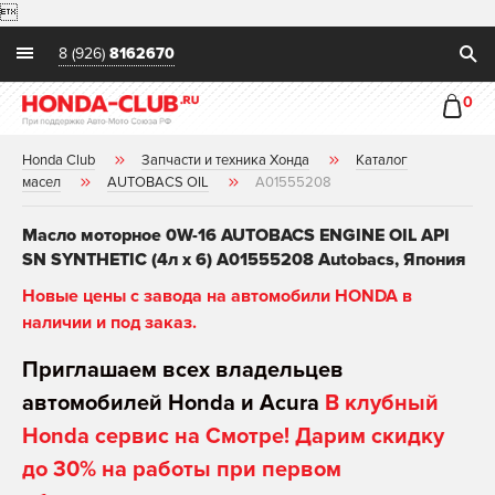

8 (926)
8162670
0
Honda Club
Запчасти и техника Хонда
Каталог
масел
AUTOBACS OIL
A01555208
Масло моторное 0W-16 AUTOBACS ENGINE OIL API
SN SYNTHETIC (4л х 6) A01555208 Autobacs, Япония
Новые цены с завода на автомобили HONDA в
наличии и под заказ.
Приглашаем всех владельцев
автомобилей Honda и Acura
В клубный
Honda сервис на Смотре! Дарим скидку
до 30% на работы при первом