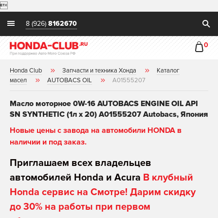

8 (926)
8162670
0
Honda Club
Запчасти и техника Хонда
Каталог
масел
AUTOBACS OIL
A01555207
Масло моторное 0W-16 AUTOBACS ENGINE OIL API
SN SYNTHETIC (1л х 20) A01555207 Autobacs, Япония
Новые цены с завода на автомобили HONDA в
наличии и под заказ.
Приглашаем всех владельцев
автомобилей Honda и Acura
В клубный
Honda сервис на Смотре! Дарим скидку
до 30% на работы при первом