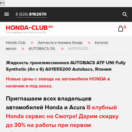

8 (926)
8162670
0
Honda Club
Запчасти и техника Хонда
Каталог
масел
AUTOBACS OIL
A01555200
Жидкость трансмиссионная AUTOBACS ATF UNI Fully
Synthetic (4л х 6) A01555200 Autobacs, Япония
Новые цены с завода на автомобили HONDA в
наличии и под заказ.
Приглашаем всех владельцев
автомобилей Honda и Acura
В клубный
Honda сервис на Смотре! Дарим скидку
до 30% на работы при первом