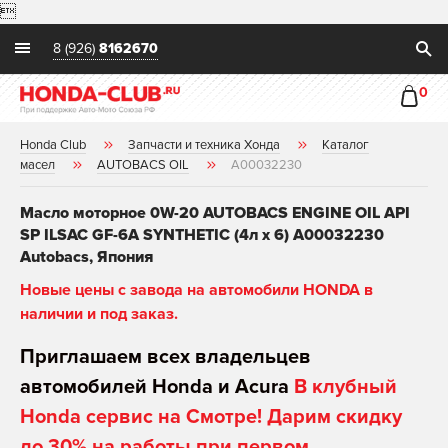

8 (926)
8162670
0
Honda Club
Запчасти и техника Хонда
Каталог
масел
AUTOBACS OIL
A00032230
Масло моторное 0W-20 AUTOBACS ENGINE OIL API
SP ILSAC GF-6A SYNTHETIC (4л х 6) A00032230
Autobacs, Япония
Новые цены с завода на автомобили HONDA в
наличии и под заказ.
Приглашаем всех владельцев
автомобилей Honda и Acura
В клубный
Honda сервис на Смотре! Дарим скидку
до 30% на работы при первом