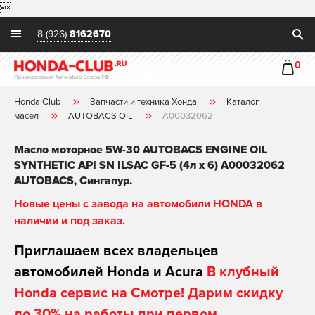

8 (926)
8162670
0
Honda Club
Запчасти и техника Хонда
Каталог
масел
AUTOBACS OIL
A00032062
Масло моторное 5W-30 AUTOBACS ENGINE OIL
SYNTHETIC API SN ILSAC GF-5 (4л х 6) A00032062
AUTOBACS, Сингапур.
Новые цены с завода на автомобили HONDA в
наличии и под заказ.
Приглашаем всех владельцев
автомобилей Honda и Acura
В клубный
Honda сервис на Смотре! Дарим скидку
до 30% на работы при первом