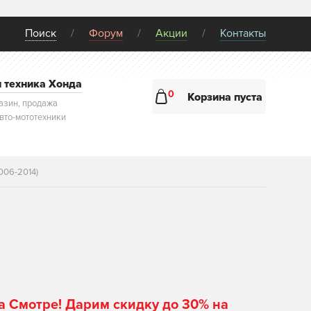
Поиск
Форум
Акции
Контакты
и техника Хонда
0
Корзина пуста
азин, продажа
авто-мототехники
006-2014)
а Смотре! Дарим скидку до 30% на