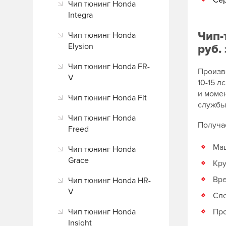
Сер
Чип тюнинг Honda
Integra
Чип-
Чип тюнинг Honda
Elysion
руб.
Чип тюнинг Honda FR-
Произв
V
10-15 л
и момен
Чип тюнинг Honda Fit
службы 
Чип тюнинг Honda
Получа
Freed
Маш
Чип тюнинг Honda
Grace
Кру
Вре
Чип тюнинг Honda HR-
V
Сле
Чип тюнинг Honda
Про
Insight