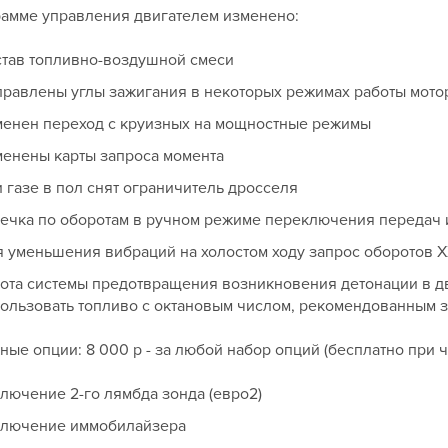
рамме управления двигателем изменено:
тав топливно-воздушной смеси
равлены углы зажигания в некоторых режимах работы мото
енен переход с круизных на мощностные режимы
енены карты запроса момента
 газе в пол снят ограничитель дросселя
ечка по оборотам в ручном режиме переключения передач 
 уменьшения вибраций на холостом ходу запрос оборотов Х
ота системы предотвращения возникновения детонации в дв
ользовать топливо с октановым числом, рекомендованным 
ые опции: 8 000 р - за любой набор опций (бесплатно при 
лючение 2-го лямбда зонда (евро2)
ключение иммобилайзера