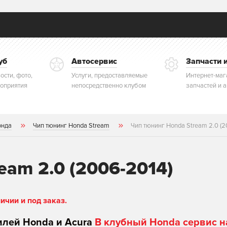
уб
Автосервис
Запчасти 
ости, фото,
Услуги, предоставляемые
Интернет-маг
оприятия
непосредственно клубом
запчастей и 
онда
Чип тюнинг Honda Stream
Чип тюнинг Honda Stream 2.0 (2
eam 2.0 (2006-2014)
чии и под заказ.
илей Honda и Acura
В клубный Honda сервис н