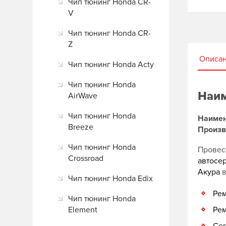
Чип тюнинг Honda CR-
V
Чип тюнинг Honda CR-
Z
Описа
Чип тюнинг Honda Acty
Чип тюнинг Honda
Наим
AirWave
Чип тюнинг Honda
Наимен
Breeze
Произв
Чип тюнинг Honda
Провес
Crossroad
автосе
Акура
в
Чип тюнинг Honda Edix
Рем
Чип тюнинг Honda
Element
Рем