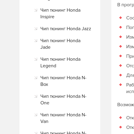
В прог
Чип тюнинг Honda
Inspire
Сос
Поп
Чип тюнинг Honda Jazz
Изм
Чип тюнинг Honda
Изм
Jade
При
Чип тюнинг Honda
Legend
Отс
Для
Чип тюнинг Honda N-
Box
Раб
исп
Чип тюнинг Honda N-
One
Возможн
Чип тюнинг Honda N-
Отк
Van
От
Чип тюнинг Honda N-