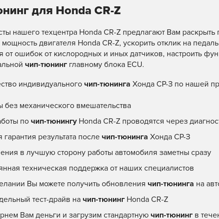
юнинг для Honda CR-Z
ты нашего техцентра Honda CR-Z предлагают Вам раскрыть 
 мощность двигателя Honda CR-Z, ускорить отклик на педаль 
я от ошибок от кислородных и иных датчиков, настроить ф
альной
чип-тюнинг
главному блока ECU.
ство индивидуального
чип-тюнинга
Хонда СР-З по нашей п
ы без механического вмешательства
аботы по
чип-тюнингу
Honda CR-Z проводятся через диагно
я гарантия результата после
чип-тюнинга
Хонда СР-З
ения в лучшую сторону работы автомобиля заметны сразу
янная техническая поддержка от наших специалистов
елании Вы можете получить обновления
чип-тюнинга
на авт
едельный тест-драйв на
чип-тюнинг
Honda CR-Z
рнем Вам деньги и загрузим стандартную
чип-тюнинг
в тече