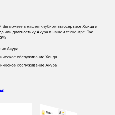
й Вы можете в нашем клубном
автосервисе Хонда
и
да
или
диагностику Акура
в нашем техцентре. Так
0%:
вис Акура
ническое обслуживание Хонда
ническое обслуживание Акура
ы!