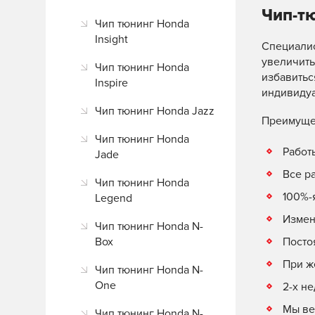
Чип-т
Чип тюнинг Honda
Insight
Специалис
увеличить
Чип тюнинг Honda
избавитьс
Inspire
индивиду
Чип тюнинг Honda Jazz
Преимуще
Чип тюнинг Honda
Работ
Jade
Все р
Чип тюнинг Honda
100%-
Legend
Измен
Чип тюнинг Honda N-
Box
Посто
При ж
Чип тюнинг Honda N-
One
2-х н
Мы ве
Чип тюнинг Honda N-