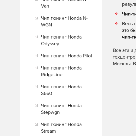
резул
Van
Чип-т
Чип тюнинг Honda N-
Весь 
WGN
это б
Чип тюнинг Honda
чип-т
Odyssey
Все эти и
Чип тюнинг Honda Pilot
техцентре
Москвы. В
Чип тюнинг Honda
RidgeLine
Чип тюнинг Honda
S660
Чип тюнинг Honda
Stepwgn
Чип тюнинг Honda
Stream