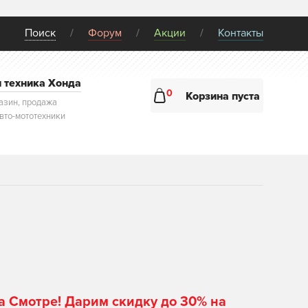
Поиск
Форум
Акции
Контакты
и техника Хонда
0
Корзина пуста
азин, продажа
авто-мототехники
а Смотре! Дарим скидку до 30% на