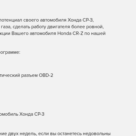
потенциал своего автомобиля Хонда СР-З,
газа, сделать работу двигателя более ровной,
ункции Вашего автомобиля Honda CR-Z по нашей
рограмме:
стический разъем OBD-2
омобиль Хонда СР-З
ние двух недель, если вы останетесь недовольны