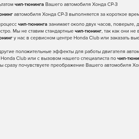
ьтатом
чип-тюнинга
Вашего автомобиля Хонда СР-З
юнинг
автомобиля Хонда СР-З выполняется за короткое вре
процесс
чип-тюнинга
занимает около двух часов, поверьте,
ыстро. Мы не ставим стандартные
чип-тюнинг
, так как они не
юнинг
у нас в сервисном центре Honda Club или заказать вы
 другие положительные эффекты для работы двигателя авто
 Honda Club или с вызовом нашего специалиста по
чип-тюни
ы сразу почувствуете преображение Вашего автомобиля Хон