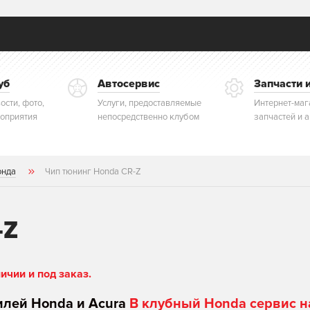
уб
Автосервис
Запчасти 
ости, фото,
Услуги, предоставляемые
Интернет-маг
оприятия
непосредственно клубом
запчастей и 
онда
Чип тюнинг Honda CR-Z
-Z
чии и под заказ.
илей Honda и Acura
В клубный Honda сервис н