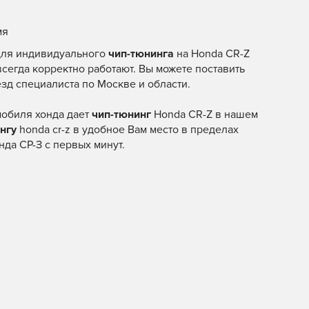
мя
 для индивидуального
чип-тюнинга
на Honda CR-Z
 всегда корректно работают. Вы можете поставить
езд специалиста по Москве и области.
мобиля хонда дает
чип-тюнинг
Honda CR-Z в нашем
нгу
honda cr-z в удобное Вам место в пределах
да СР-З с первых минут.