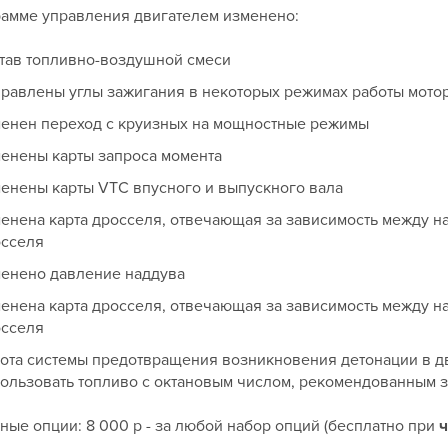
рамме управления двигателем изменено:
тав топливно-воздушной смеси
равлены углы зажигания в некоторых режимах работы мото
енен переход с круизных на мощностные режимы
енены карты запроса момента
енены карты VTC впусного и выпускного вала
енена карта дросселя, отвечающая за зависимость между на
осселя
енено давление наддува
енена карта дросселя, отвечающая за зависимость между на
осселя
ота системы предотвращения возникновения детонации в дв
ользовать топливо с октановым числом, рекомендованным 
ые опции: 8 000 р - за любой набор опций (бесплатно при
ч