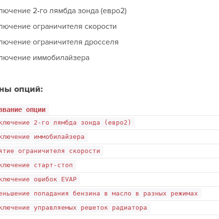
лючение 2-го лямбда зонда (евро2)
лючение ограничителя скорости
лючение ограничителя дросселя
ключение иммобилайзера
ны опций:
звание опции
ключение 2-го лямбда зонда (евро2)
ключение иммобилайзера
ятие ограничителя скорости
ключение старт-стоп
ключение ошибок EVAP
еньшение попадания бензина в масло в разных режимах
ключение управляемых решеток радиатора