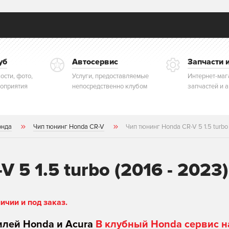
уб
Автосервис
Запчасти 
ости, фото,
Услуги, предоставляемые
Интернет-маг
оприятия
непосредственно клубом
запчастей и 
онда
Чип тюнинг Honda CR-V
Чип тюнинг Honda CR-V 5 1.5 turbo 
 5 1.5 turbo (2016 - 2023)
чии и под заказ.
илей Honda и Acura
В клубный Honda сервис н