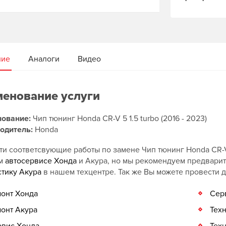
ние
Аналоги
Видео
енование услуги
ование:
Чип тюнинг Honda CR-V 5 1.5 turbo (2016 - 2023)
одитель:
Honda
и соответсвующие работы по замене Чип тюнинг Honda CR-V 5
ом
автосервисе Хонда
и Акура, но мы рекомендуем предвари
стику Акура
в нашем техцентре. Так же Вы можете провести 
онт Хонда
Сер
онт Акура
Тех