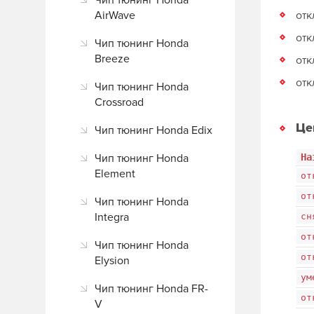
Чип тюнинг Honda
AirWave
отк
отк
Чип тюнинг Honda
Breeze
отк
от
Чип тюнинг Honda
Crossroad
Це
Чип тюнинг Honda Edix
Чип тюнинг Honda
На
Element
от
от
Чип тюнинг Honda
Integra
сн
от
Чип тюнинг Honda
от
Elysion
ум
Чип тюнинг Honda FR-
от
V