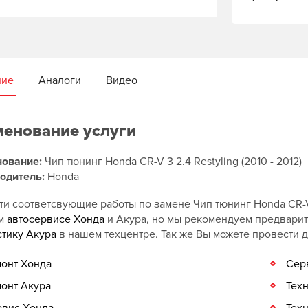
ние
Аналоги
Видео
енование услуги
ование:
Чип тюнинг Honda CR-V 3 2.4 Restyling (2010 - 2012)
одитель:
Honda
и соответсвующие работы по замене Чип тюнинг Honda CR-V 3
ом
автосервисе Хонда
и Акура, но мы рекомендуем предвари
стику Акура
в нашем техцентре. Так же Вы можете провести 
онт Хонда
Сер
онт Акура
Тех