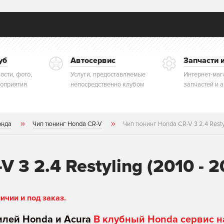
уб
Автосервис
Запчасти 
ости, фото,
Услуги, предоставляемые
Интернет-маг
оприятия
непосредственно клубом
запчастей и 
онда
Чип тюнинг Honda CR-V
Чип тюнинг Honda CR-V 3 2.4 Restyl
 3 2.4 Restyling (2010 - 2
чии и под заказ.
илей Honda и Acura
В клубный Honda сервис н