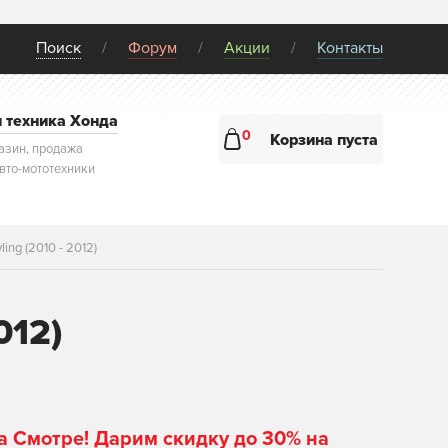
Поиск
Форум
Акции
Контакты
и техника Хонда
0
Корзина пуста
азин, продажа
авто-мототехники
ing (2010 - 2012)
012)
а Смотре! Дарим скидку до 30% на