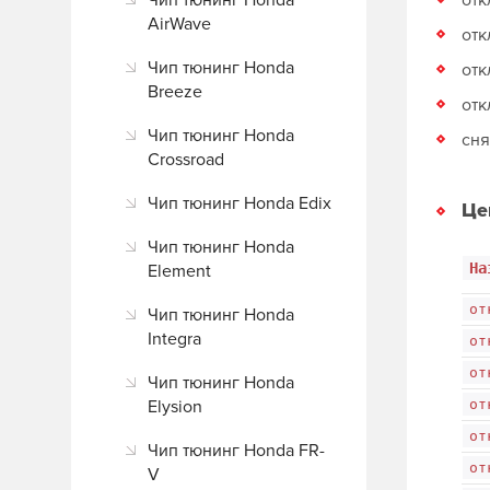
Чип тюнинг Honda
отк
AirWave
отк
Чип тюнинг Honda
отк
Breeze
от
Чип тюнинг Honda
сня
Crossroad
Чип тюнинг Honda Edix
Це
Чип тюнинг Honda
На
Element
от
Чип тюнинг Honda
Integra
от
от
Чип тюнинг Honda
Elysion
от
от
Чип тюнинг Honda FR-
от
V