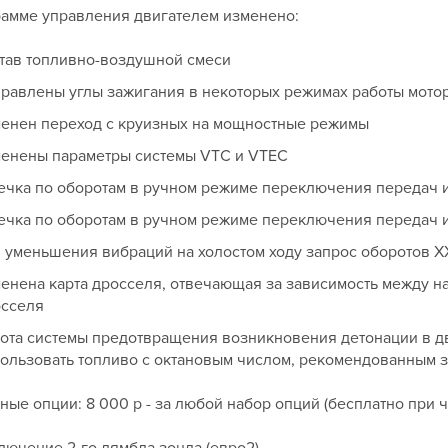
рамме управления двигателем изменено:
тав топливно-воздушной смеси
равлены углы зажигания в некоторых режимах работы мото
енен переход с круизных на мощностные режимы
енены параметры системы VTC и VTEC
ечка по оборотам в ручном режиме переключения передач 
ечка по оборотам в ручном режиме переключения передач и
 уменьшения вибраций на холостом ходу запрос оборотов Х
енена карта дросселя, отвечающая за зависимость между на
осселя
ота системы предотвращения возникновения детонации в дв
ользовать топливо с октановым числом, рекомендованным 
ые опции: 8 000 р - за любой набор опций (бесплатно при 