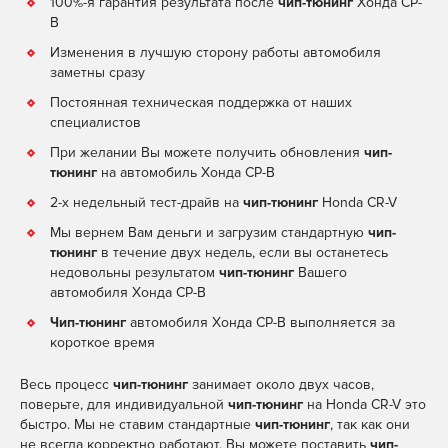
100%-я гарантия результата после
чип-тюнинг
Хонда СР-
В
Изменения в лучшую сторону работы автомобиля
заметны сразу
Постоянная техническая поддержка от наших
специалистов
При желании Вы можете получить обновления
чип-
тюнинг
на автомобиль Хонда СР-В
2-х недельный тест-драйв на
чип-тюнинг
Honda CR-V
Мы вернем Вам деньги и загрузим стандартную
чип-
тюнинг
в течение двух недель, если вы останетесь
недовольны результатом
чип-тюнинг
Вашего
автомобиля Хонда СР-В
Чип-тюнинг
автомобиля Хонда СР-В выполняется за
короткое время
Весь процесс
чип-тюнинг
занимает около двух часов,
поверьте, для индивидуальной
чип-тюнинг
на Honda CR-V это
быстро. Мы не ставим стандартные
чип-тюнинг
, так как они
не всегда корректно работают. Вы можете поставить
чип-