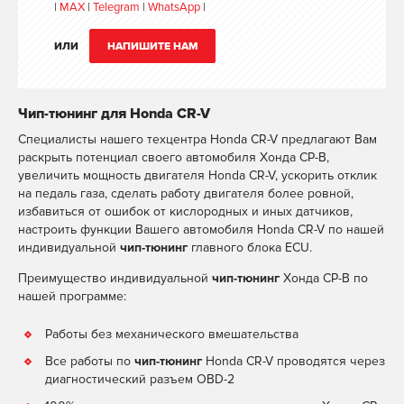
|
MAX
|
Telegram
|
WhatsApp
|
ИЛИ
НАПИШИТЕ НАМ
Чип-тюнинг для Honda CR-V
Специалисты нашего техцентра Honda CR-V предлагают Вам
раскрыть потенциал своего автомобиля Хонда СР-В,
увеличить мощность двигателя Honda CR-V, ускорить отклик
на педаль газа, сделать работу двигателя более ровной,
избавиться от ошибок от кислородных и иных датчиков,
настроить функции Вашего автомобиля Honda CR-V по нашей
индивидуальной
чип-тюнинг
главного блока ECU.
Преимущество индивидуальной
чип-тюнинг
Хонда СР-В по
нашей программе:
Работы без механического вмешательства
Все работы по
чип-тюнинг
Honda CR-V проводятся через
диагностический разъем OBD-2