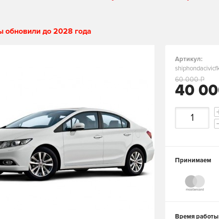
ы обновили до 2028 года
Артикул:
shiphondacivicf
60 000 Р
40 00
Принимаем
Время работы