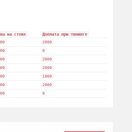
ена на стоке
Доплата при тюнинге
000
2000
000
0
000
2000
000
2000
000
1000
000
2000
000
0