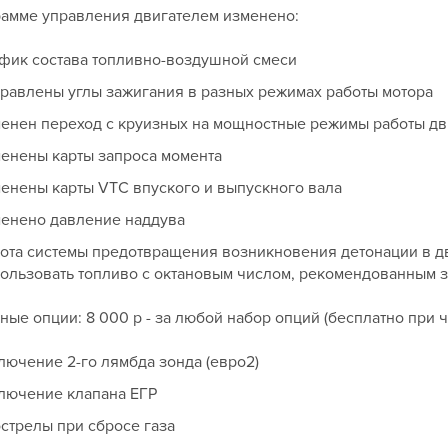
рамме управления двигателем изменено:
фик состава топливно-воздушной смеси
равлены углы зажигания в разных режимах работы мотора
енен переход с круизных на мощностные режимы работы дв
енены карты запроса момента
енены карты VTC впуского и выпускного вала
енено давление наддува
ота системы предотвращения возникновения детонации в дв
ользовать топливо с октановым числом, рекомендованным 
ые опции: 8 000 р - за любой набор опций (бесплатно при 
лючение 2-го лямбда зонда (евро2)
лючение клапана ЕГР
стрелы при сбросе газа