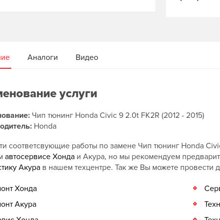
ние
Аналоги
Видео
енование услуги
ование:
Чип тюнинг Honda Civic 9 2.0t FK2R (2012 - 2015)
одитель:
Honda
и соответсвующие работы по замене Чип тюнинг Honda Civic 
ом
автосервисе Хонда
и Акура, но мы рекомендуем предвари
стику Акура
в нашем техцентре. Так же Вы можете провести 
онт Хонда
Сер
онт Акура
Тех