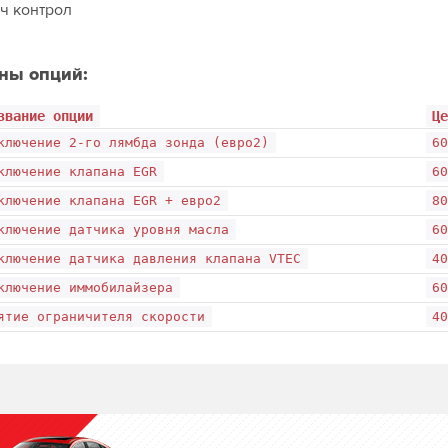
ч контрол
ны опций:
звание опции
Ц
ключение 2-го лямбда зонда (евро2)
6
ключение клапана EGR
6
ключение клапана EGR + евро2
8
ключение датчика уровня масла
6
ключение датчика давления клапана VTEC
4
ключение иммобилайзера
6
ятие ограничителя скорости
4