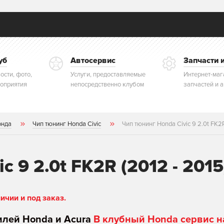
уб
Автосервис
Запчасти 
ости, фото,
Услуги, предоставляемые
Интернет-маг
оприятия
непосредственно клубом
запчастей и 
онда
Чип тюнинг Honda Civic
Чип тюнинг Honda Civic 9 2.0t FK2R
c 9 2.0t FK2R (2012 - 2015
чии и под заказ.
илей Honda и Acura
В клубный Honda сервис н