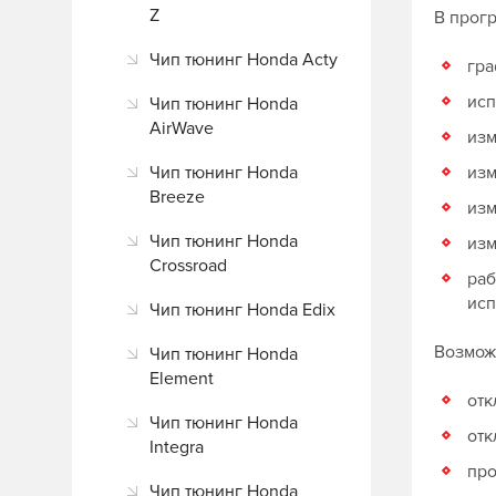
Z
В прог
Чип тюнинг Honda Acty
гра
исп
Чип тюнинг Honda
AirWave
изм
Чип тюнинг Honda
изм
Breeze
изм
Чип тюнинг Honda
изм
Crossroad
раб
исп
Чип тюнинг Honda Edix
Возможн
Чип тюнинг Honda
Element
отк
Чип тюнинг Honda
отк
Integra
про
Чип тюнинг Honda