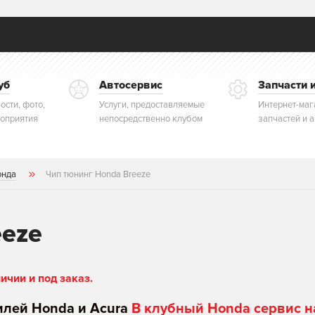
уб
Автосервис
Запчасти 
ости, фото,
Услуги, предоставляемые
Интернет-маг
оприятия
непосредственно клубом
запчастей и 
онда
Чип тюнинг Honda Breeze
eeze
чии и под заказ.
илей Honda и Acura
В клубный Honda сервис н