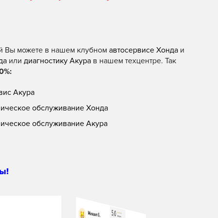
й Вы можете в нашем клубном
автосервисе Хонда
и
да
или
диагностику Акура
в нашем техцентре. Так
0%:
вис Акура
ническое обслуживание Хонда
ническое обслуживание Акура
ы!