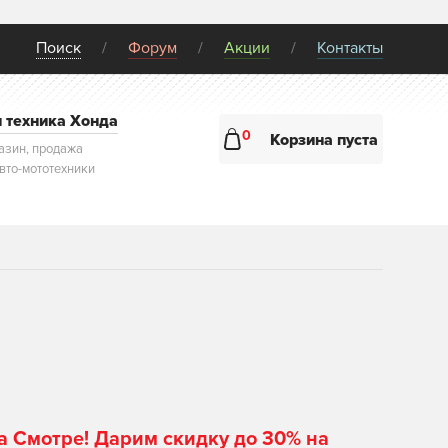
Поиск
Форум
Акции
Контакты
и техника Хонда
0
Корзина пуста
азин, продажа
авто-мототехники
а Смотре! Дарим скидку до 30% на