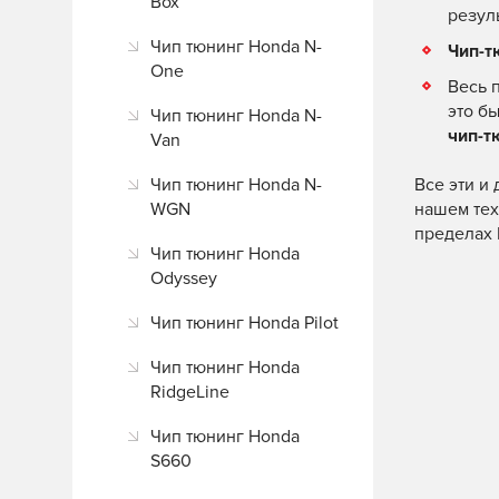
Box
резул
Чип тюнинг Honda N-
Чип-т
One
Весь 
это б
Чип тюнинг Honda N-
чип-т
Van
Чип тюнинг Honda N-
Все эти и
WGN
нашем тех
пределах 
Чип тюнинг Honda
Odyssey
Чип тюнинг Honda Pilot
Чип тюнинг Honda
RidgeLine
Чип тюнинг Honda
S660