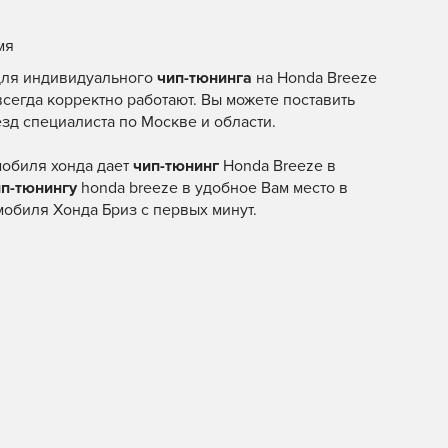
мя
 для индивидуального
чип-тюнинга
на Honda Breeze
 всегда корректно работают. Вы можете поставить
езд специалиста по Москве и области.
мобиля хонда дает
чип-тюнинг
Honda Breeze в
ип-тюнингу
honda breeze в удобное Вам место в
обиля Хонда Бриз с первых минут.