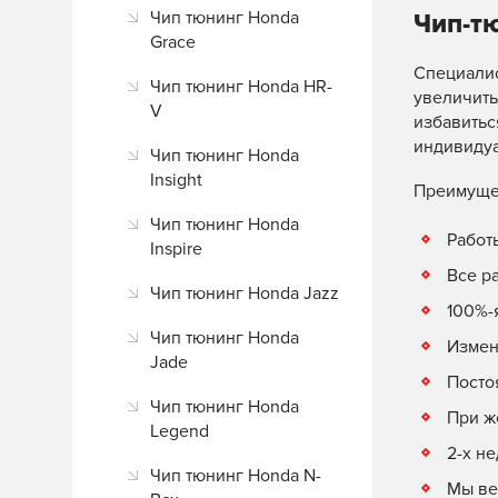
Чип тюнинг Honda
Чип-т
Grace
Специалис
Чип тюнинг Honda HR-
увеличить
V
избавитьс
индивиду
Чип тюнинг Honda
Insight
Преимуще
Чип тюнинг Honda
Работ
Inspire
Все р
Чип тюнинг Honda Jazz
100%-
Чип тюнинг Honda
Измен
Jade
Посто
Чип тюнинг Honda
При ж
Legend
2-х н
Чип тюнинг Honda N-
Мы ве