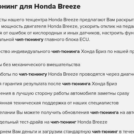
юнинг для Honda Breeze
ты нашего техцентра Honda Breeze предлагают Вам раскрыт
 мощность двигателя Honda Breeze, ускорить отклик на педал
я от ошибок от кислородных и иных датчиков, настроить ф
альной
чип-тюнингу
главного блока ECU.
ство индивидуального
чип-тюнинга
Хонда Бриз по нашей п
ы без механического вмешательства
аботы по
чип-тюнингу
Honda Breeze проводятся через диагн
я гарантия результата после
чип-тюнинга
Хонда Бриз
ения в лучшую сторону работы автомобиля заметны сразу
янная техническая поддержка от наших специалистов
елании Вы можете получить обновления
чип-тюнинга
на авт
едельный тест-драйв на
чип-тюнинг
Honda Breeze
рнем Вам деньги и загрузим стандартную
чип-тюнинг
в тече