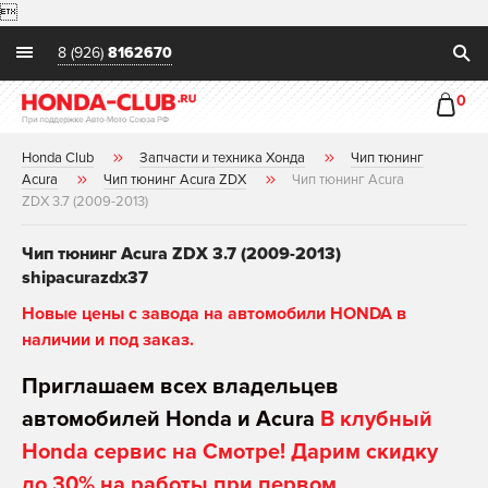

8 (926)
8162670
0
Honda Club
Запчасти и техника Хонда
Чип тюнинг
Acura
Чип тюнинг Acura ZDX
Чип тюнинг Acura
ZDX 3.7 (2009-2013)
Чип тюнинг Acura ZDX 3.7 (2009-2013)
shipacurazdx37
Новые цены с завода на автомобили HONDA в
наличии и под заказ.
Приглашаем всех владельцев
автомобилей Honda и Acura
В клубный
Honda сервис на Смотре! Дарим скидку
до 30% на работы при первом