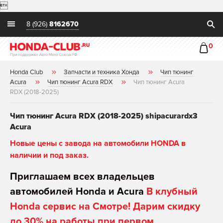

8 (926)
8162670
0
Honda Club
Запчасти и техника Хонда
Чип тюнинг
Acura
Чип тюнинг Acura RDX
Чип тюнинг Acura
RDX (2018-2025)
Чип тюнинг Acura RDX (2018-2025) shipacurardx3
Acura
Новые цены с завода на автомобили HONDA в
наличии и под заказ.
Приглашаем всех владельцев
автомобилей Honda и Acura
В клубный
Honda сервис на Смотре! Дарим скидку
до 30% на работы при первом