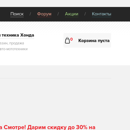
Поиск
Форум
Акции
Контакты
и техника Хонда
0
Корзина пуста
азин, продажа
авто-мототехники
а Смотре! Дарим скидку до 30% на