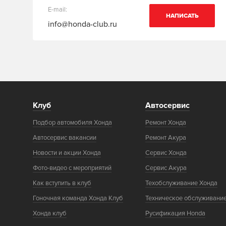
E-mail:
НАПИСАТЬ
info@honda-club.ru
Клуб
Автосервис
Подбор автомобиля Хонда
Ремонт Хонда
Автосервис вакансии
Ремонт Акура
Новости и акции Хонда
Сервис Хонда
Фото-видео с мероприятий
Сервис Акура
Как вступить в клуб
Техобслуживание Хонда
Гоночная команда Хонда Клуб
Техническое обслуживани
Хонда клуб
Русификация Honda