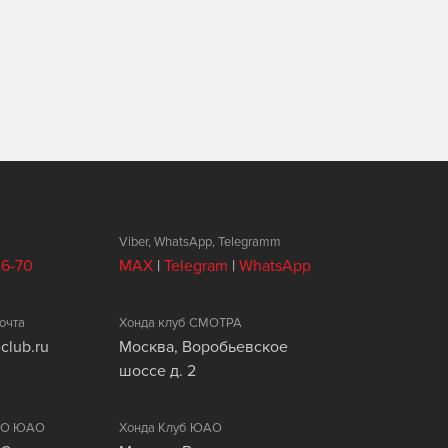
Viber, WhatsApp, Telegramm
26-70
MAX
|
Telegram
|
WhatsApp
очта
Хонда клуб СМОТРА
club.ru
Москва, Воробьевское
шоссе д. 2
ЦАО ЮАО
Хонда Клуб ЮАО