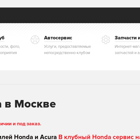
уб
Автосервис
Запчасти 
ости, фото,
Услуги, предоставляемые
Интернет-маг
оприятия
непосредственно клубом
запчастей и 
а в Москве
чии и под заказ.
илей Honda и Acura
В клубный Honda сервис н