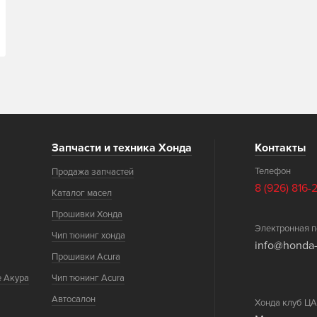
Запчасти и техника Хонда
Контакты
Телефон
Продажа запчастей
8 (926) 816-
Каталог масел
Прошивки Хонда
Электронная п
Чип тюнинг хонда
info@honda-
Прошивки Acura
е Акура
Чип тюнинг Acura
Автосалон
Хонда клуб 