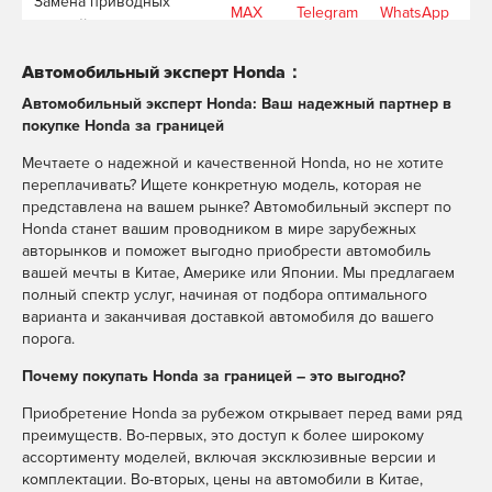
Замена приводных
MAX
Telegram
WhatsApp
ремней
Сброс межсервисного
MAX
Telegram
WhatsApp
Автомобильный эксперт Honda：
интервала
Автомобильный эксперт Honda: Ваш надежный партнер в
Замена фильтра АКПП
MAX
Telegram
WhatsApp
покупке Honda за границей
Комплексная
Мечтаете о надежной и качественной Honda, но не хотите
диагностика
MAX
Telegram
WhatsApp
переплачивать? Ищете конкретную модель, которая не
автомобиля
представлена на вашем рынке? Автомобильный эксперт по
Сканирование кодов
MAX
Telegram
WhatsApp
Honda станет вашим проводником в мире зарубежных
неисправностей
авторынков и поможет выгодно приобрести автомобиль
Диагностика свечей
вашей мечты в Китае, Америке или Японии. Мы предлагаем
MAX
Telegram
WhatsApp
зажигания
полный спектр услуг, начиная от подбора оптимального
варианта и заканчивая доставкой автомобиля до вашего
Диагностика подвески
MAX
Telegram
WhatsApp
порога.
Компьютерная
MAX
Telegram
WhatsApp
Почему покупать Honda за границей – это выгодно?
диагностика
Заправка
Приобретение Honda за рубежом открывает перед вами ряд
MAX
Telegram
WhatsApp
кондиционера
преимуществ. Во-первых, это доступ к более широкому
ассортименту моделей, включая эксклюзивные версии и
Мойка двигателя
MAX
Telegram
WhatsApp
комплектации. Во-вторых, цены на автомобили в Китае,