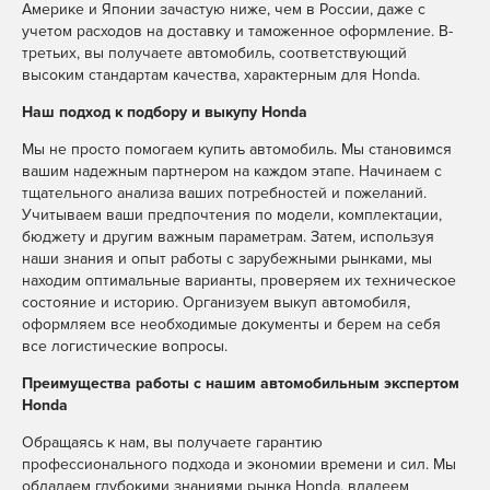
Мойка радиаторов со
Америке и Японии зачастую ниже, чем в России, даже с
MAX
Telegram
WhatsApp
съемом
учетом расходов на доставку и таможенное оформление. В-
третьих, вы получаете автомобиль, соответствующий
Сход-развал проверка
MAX
Telegram
WhatsApp
высоким стандартам качества, характерным для Honda.
углов на стенде 3D
Сход-развал
Наш подход к подбору и выкупу Honda
регулировка на стенде
MAX
Telegram
WhatsApp
Мы не просто помогаем купить автомобиль. Мы становимся
3D
вашим надежным партнером на каждом этапе. Начинаем с
Замена форсунок
тщательного анализа ваших потребностей и пожеланий.
MAX
Telegram
WhatsApp
стеклоомывателя
Учитываем ваши предпочтения по модели, комплектации,
бюджету и другим важным параметрам. Затем, используя
наши знания и опыт работы с зарубежными рынками, мы
находим оптимальные варианты, проверяем их техническое
состояние и историю. Организуем выкуп автомобиля,
оформляем все необходимые документы и берем на себя
все логистические вопросы.
Преимущества работы с нашим автомобильным экспертом
Honda
Обращаясь к нам, вы получаете гарантию
профессионального подхода и экономии времени и сил. Мы
обладаем глубокими знаниями рынка Honda, владеем