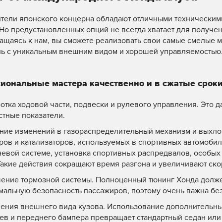
тели японского концерна обладают отличными техническим
 Но предустановленных опций не всегда хватает для получе
ащаясь к нам, вы сможете реализовать свои самые смелые 
ь с уникальным внешним видом и хорошей управляемостью
иональные мастера качественно и в сжатые сроки
отка ходовой части, подвески и рулевого управления. Это 
стные показатели.
ние изменений в газораспределительный механизм и выхлоп
ров и катализаторов, используемых в спортивных автомобил
евой системе, установка спортивных распредвалов, особых
Такие действия сокращают время разгона и увеличивают ско
ение тормозной системы. Полноценный тюнинг Хонда долже
мальную безопасность пассажиров, поэтому очень важна без
ения внешнего вида кузова. Использование дополнительны
ев и переднего бампера превращает стандартный седан или