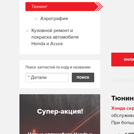
Тюнинг
Аэрография
Кузовной ремонт и
покраска автомобиля
Honda и Acura
ОНЛА
Поиск запчастей по коду и названию
Тюнин
Хонда се
Супер-акция!
обслужива
При боль