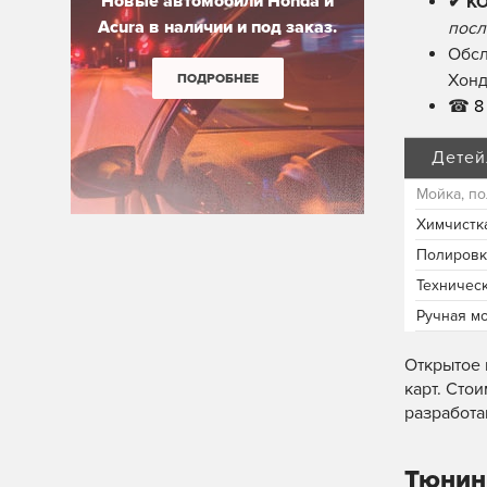
Новые автомобили Honda и
✔ К
Acura в наличии и под заказ.
посл
Обсл
Хонд
ПОДРОБНЕЕ
☎
8 
Детей
Мойка, по
Химчистк
Полировк
Техничес
Ручная м
Открытое 
карт. Сто
разработа
Тюнин