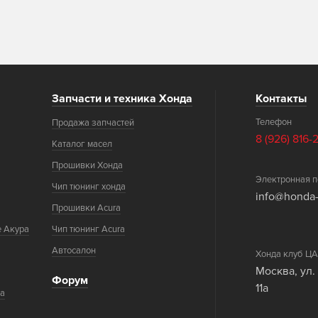
Запчасти и техника Хонда
Контакты
Телефон
Продажа запчастей
8 (926) 816-
Каталог масел
Прошивки Хонда
Электронная п
Чип тюнинг хонда
info@honda-
Прошивки Acura
е Акура
Чип тюнинг Acura
Автосалон
Хонда клуб 
Москва, ул.
Форум
11а
ка