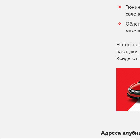
Тюнин
салон
Облег
махов
Наши спец
накладки,
Хонды от 
Адреса клубн