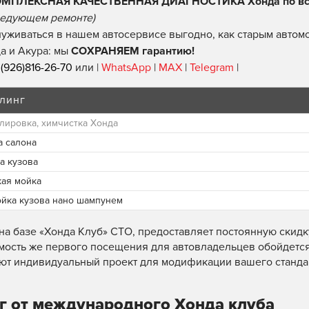
ОМПЛЕКСНАЯ КАЧЕСТВЕННАЯ ДИАГНОСТИКА Хонда по вс
едующем ремонте)
уживаться в нашем автосервисе выгодно, как старым автомо
а и Акура: мы
СОХРАНЯЕМ гарантию!
(926)816-26-70
или |
WhatsApp
|
MAX
|
Telegram
|
линг
лировка, химчистка Хонда
а салона
а кузова
кая мойка
ойка кузова нано шампунем
на базе «Хонда Клуб» СТО, предоставляет постоянную скид
имость же первого посещения для автовладельцев обойдетс
ют индивидуальный проект для модификации вашего стандар
г от международного Хонда клуба