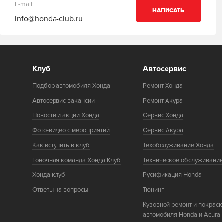
E-mail:
НАПИСАТЬ
info@honda-club.ru
Клуб
Автосервис
Подбор автомобиля Хонда
Ремонт Хонда
Автосервис вакансии
Ремонт Акура
Новости и акции Хонда
Сервис Хонда
Фото-видео с мероприятий
Сервис Акура
Как вступить в клуб
Техобслуживание Хонда
Гоночная команда Хонда Клуб
Техническое обслуживани
Хонда клуб
Русификация Honda
Ответы на вопросы
Тюнинг
Кузовной ремонт и покрас
автомобиля Honda и Acura