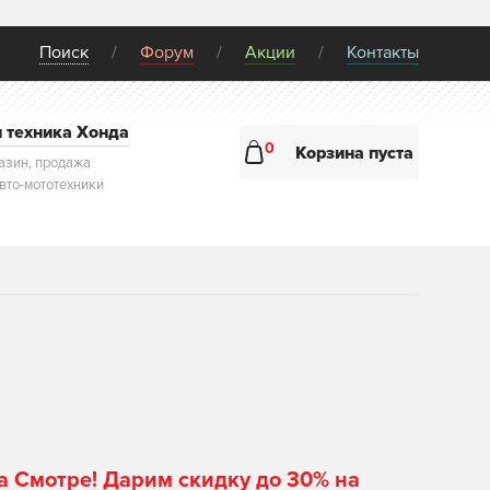
Поиск
Форум
Акции
Контакты
и техника Хонда
0
Корзина пуста
азин, продажа
авто-мототехники
а Смотре! Дарим скидку до 30% на