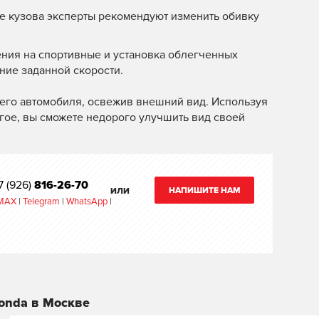
е кузова эксперты рекомендуют изменить обивку
ения на спортивные и установка облегченных
ние заданной скорости.
его автомобиля, освежив внешний вид. Используя
гое, вы сможете недорого улучшить вид своей
7 (926)
816-26-70
НАПИШИТЕ НАМ
ИЛИ
MAX
|
Telegram
|
WhatsApp
|
onda в Москве