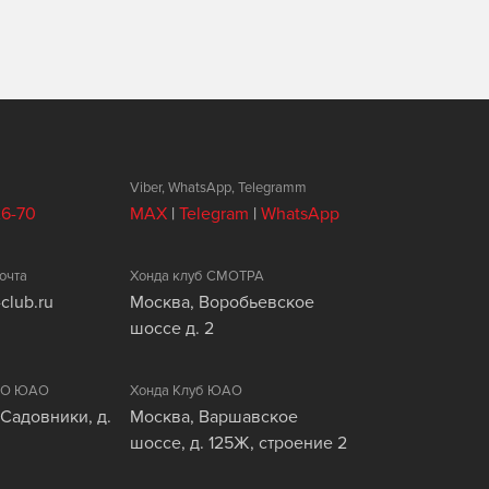
Viber, WhatsApp, Telegramm
26-70
MAX
|
Telegram
|
WhatsApp
очта
Хонда клуб СМОТРА
club.ru
Москва, Воробьевское
шоссе д. 2
ЦАО ЮАО
Хонда Клуб ЮАО
 Садовники, д.
Москва, Варшавское
шоссе, д. 125Ж, строение 2