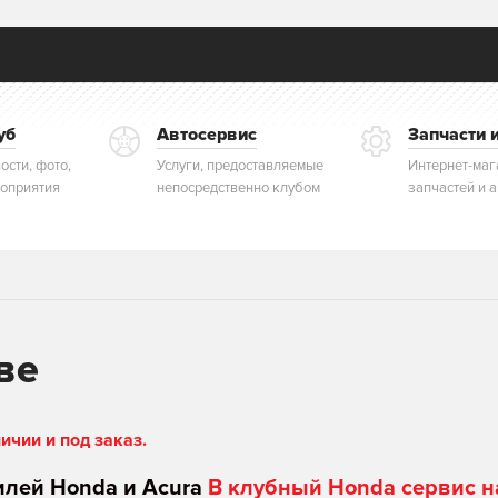
уб
Автосервис
Запчасти 
ости, фото,
Услуги, предоставляемые
Интернет-маг
оприятия
непосредственно клубом
запчастей и 
ве
чии и под заказ.
илей Honda и Acura
В клубный Honda сервис н