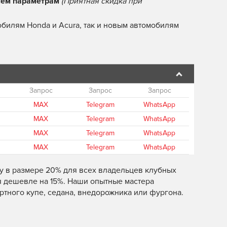
ем параметрам
(Приятная скидка при
билям Honda и Acura, так и новым автомобилям
Запрос
Запрос
Запрос
MAX
Telegram
WhatsApp
MAX
Telegram
WhatsApp
MAX
Telegram
WhatsApp
MAX
Telegram
WhatsApp
ку в размере 20% для всех владельцев клубных
я дешевле на 15%. Наши опытные мастера
тного купе, седана, внедорожника или фургона.