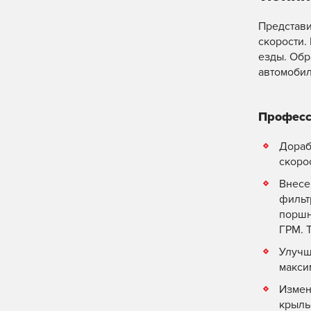
Представи
скорости.
езды. Обр
автомобил
Професс
Дораб
скоро
Внесе
фильт
поршн
ГРМ. 
Улучш
макси
Измен
крыль