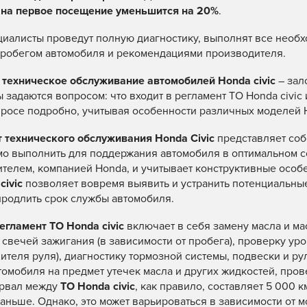
ь
на первое посещение уменьшится на 20%
.
иалисты проведут полную диагностику, выполнят все необх
робегом автомобиля и рекомендациями производителя.
техническое обслуживание автомобилей Honda civic
– зал
 задаются вопросом: что входит в регламент ТО Honda civic
просе подробно, учитывая особенности различных моделей 
 технического обслуживания Honda Civic
представляет соб
о выполнить для поддержания автомобиля в оптимальном со
телем, компанией Honda, и учитывает конструктивные осо
civic
позволяет вовремя выявить и устранить потенциальны
продлить срок службы автомобиля.
егламент ТО Honda civic
включает в себя замену масла и ма
 свечей зажигания (в зависимости от пробега), проверку у
ителя руля), диагностику тормозной системы, подвески и р
томобиля на предмет утечек масла и других жидкостей, про
ервал между
ТО Honda civic
, как правило, составляет 5 000 к
раньше. Однако, это может варьироваться в зависимости от 