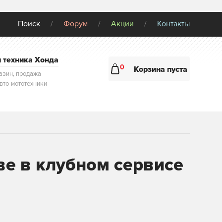
Поиск
Форум
Акции
Контакты
и техника Хонда
0
Корзина пуста
азин, продажа
авто-мототехники
ве в клубном сервисе