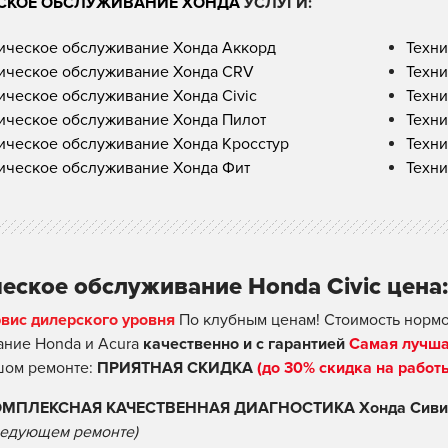
СКОЕ ОБСЛУЖИВАНИЕ ХОНДА
УСЛУГИ:
ическое обслуживание Хонда Аккорд
Техни
ическое обслуживание Хонда CRV
Техни
ическое обслуживание Хонда Civic
Техни
ическое обслуживание Хонда Пилот
Техн
ическое обслуживание Хонда Кросстур
Техни
ическое обслуживание Хонда Фит
Техни
еское обслуживание Honda Civic цена:
рвис дилерского уровня
По клубным ценам! Стоимость нормо
ние Honda и Acura
качественно и с гарантией
Самая лучша
шом ремонте:
ПРИЯТНАЯ СКИДКА
(до 30% скидка на работ
ОМПЛЕКСНАЯ КАЧЕСТВЕННАЯ ДИАГНОСТИКА Хонда Сивик 
едующем ремонте)