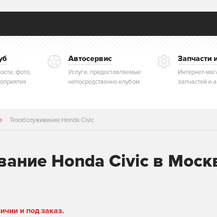
уб
Автосервис
Запчасти 
ости, фото,
Услуги, предоставляемые
Интернет-маг
оприятия
непосредственно клубом
запчастей и 
Техобслуживание Honda Civic
ание Honda Civic в Моск
чии и под заказ.