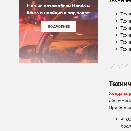
ТЕХНИЧЕ
Новые автомобили Honda и
Acura в наличии и под заказ.
Техн
Техн
ПОДРОБНЕЕ
Техн
Техн
Техн
Техн
Технич
Хонда се
обслужива
При боль
✔ К
посл