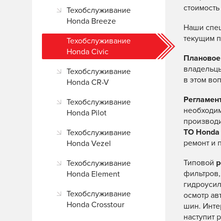
стоимост
Техобслуживание
Honda Breeze
Наши спец
текущим п
Техобслуживание
Honda Civic
Плановое 
владельцы
Техобслуживание
в этом во
Honda CR-V
Регламент
Техобслуживание
необходим
Honda Pilot
производи
ТО Honda 
Техобслуживание
ремонт и 
Honda Vezel
Типовой
р
Техобслуживание
фильтров,
Honda Element
гидроусил
Техобслуживание
осмотр ав
Honda Crosstour
шин. Инт
наступит 