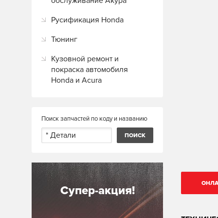
обслуживание Акура
Русификация Honda
Тюнинг
Кузовной ремонт и
покраска автомобиля
Honda и Acura
Поиск запчастей по коду и названию
ОНЛА
Супер-акция!