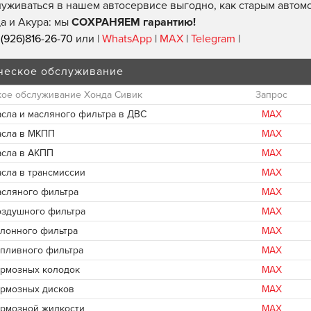
уживаться в нашем автосервисе выгодно, как старым автомо
а и Акура: мы
СОХРАНЯЕМ гарантию!
(926)816-26-70
или |
WhatsApp
|
MAX
|
Telegram
|
ческое обслуживание
кое обслуживание Хонда Сивик
Запрос
асла и масляного фильтра в ДВС
MAX
асла в МКПП
MAX
асла в АКПП
MAX
асла в трансмиссии
MAX
асляного фильтра
MAX
оздушного фильтра
MAX
алонного фильтра
MAX
опливного фильтра
MAX
ормозных колодок
MAX
ормозных дисков
MAX
ормозной жидкости
MAX