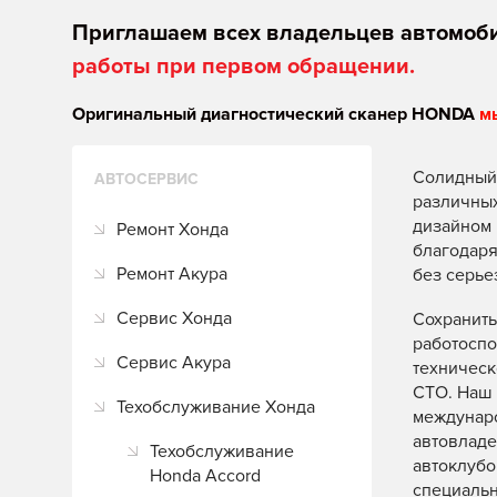
Приглашаем всех владельцев автомоб
работы при первом обращении.
Оригинальный диагностический сканер HONDA
м
Солидный 
АВТОСЕРВИС
различны
дизайном 
Ремонт Хонда
благодаря
Ремонт Акура
без серье
Сервис Хонда
Сохранить
работоспо
Сервис Акура
техническ
СТО. Наш 
Техобслуживание Хонда
междунар
автовладе
Техобслуживание
автоклубо
Honda Accord
специаль