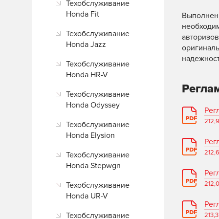
Техобслуживание
Honda Fit
Выполнен
необходим
Техобслуживание
авторизов
Honda Jazz
оригиналь
надежност
Техобслуживание
Honda HR-V
Реглам
Техобслуживание
Honda Odyssey
Рег
212,
Техобслуживание
Honda Elysion
Рег
212,
Техобслуживание
Honda Stepwgn
Рег
212,
Техобслуживание
Honda UR-V
Рег
Техобслуживание
213,3